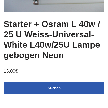
Starter + Osram L 40w /
25 U Weiss-Universal-
White L40w/25U Lampe
gebogen Neon
15,00
€
Suchen