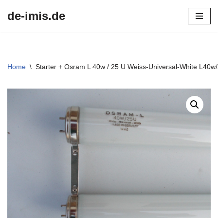
de-imis.de
Przejdź
do
treści
Home
\
Starter + Osram L 40w / 25 U Weiss-Universal-White L4