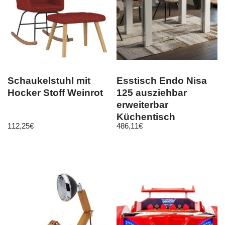
Schaukelstuhl mit
Esstisch Endo Nisa
Hocker Stoff Weinrot
125 ausziehbar
erweiterbar
Küchentisch
112,25
€
486,11
€
Esszimmertisch
Tisch