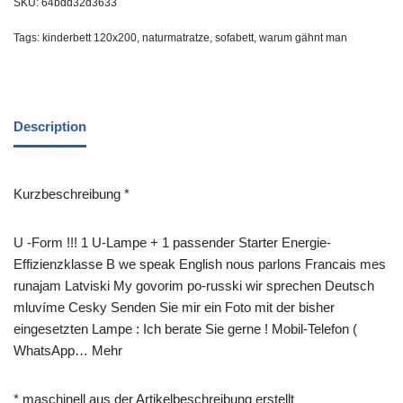
SKU:
64bdd32d3633
Tags:
kinderbett 120x200
,
naturmatratze
,
sofabett
,
warum gähnt man
Description
Kurzbeschreibung *
U -Form !!! 1 U-Lampe + 1 passender Starter Energie-
Effizienzklasse B we speak English nous parlons Francais mes
runajam Latviski My govorim po-russki wir sprechen Deutsch
mluvíme Cesky Senden Sie mir ein Foto mit der bisher
eingesetzten Lampe : Ich berate Sie gerne ! Mobil-Telefon (
WhatsApp… Mehr
* maschinell aus der Artikelbeschreibung erstellt