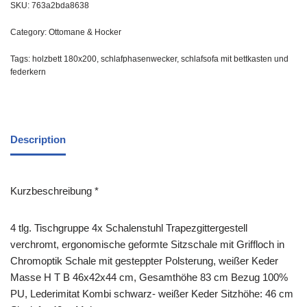
SKU:
763a2bda8638
Category:
Ottomane & Hocker
Tags:
holzbett 180x200
,
schlafphasenwecker
,
schlafsofa mit bettkasten und
federkern
Description
Kurzbeschreibung *
4 tlg. Tischgruppe 4x Schalenstuhl Trapezgittergestell
verchromt, ergonomische geformte Sitzschale mit Griffloch in
Chromoptik Schale mit gesteppter Polsterung, weißer Keder
Masse H T B 46x42x44 cm, Gesamthöhe 83 cm Bezug 100%
PU, Lederimitat Kombi schwarz- weißer Keder Sitzhöhe: 46 cm