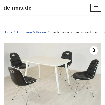
de-imis.de
Przejdź
do
treści
Home
\
Ottomane & Hocker
\
Tischgruppe schwarz/ weiß Essgru