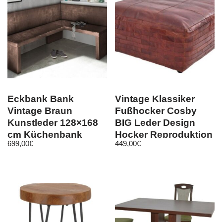
Eckbank Bank
Vintage Klassiker
Vintage Braun
Fußhocker Cosby
Kunstleder 128×168
BIG Leder Design
cm Küchenbank
Hocker Reproduktion
699,00
€
449,00
€
Sitzbank Sitzecke
ST-29