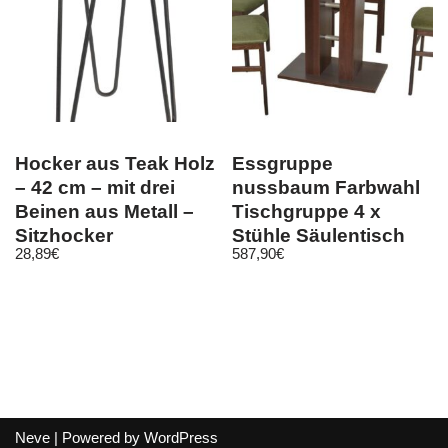
Hocker aus Teak Holz
Essgruppe
– 42 cm – mit drei
nussbaum Farbwahl
Beinen aus Metall –
Tischgruppe 4 x
Sitzhocker
Stühle Säulentisch
28,89
€
587,90
€
Blumenständer
Esszimmergarnitur
Neve
| Powered by
WordPress