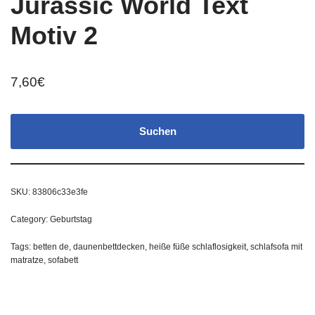
Jurassic World Text
Motiv 2
7,60
€
Suchen
SKU:
83806c33e3fe
Category:
Geburtstag
Tags:
betten de
,
daunenbettdecken
,
heiße füße schlaflosigkeit
,
schlafsofa mit
matratze
,
sofabett