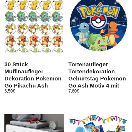
30 Stück
Tortenaufleger
Muffinaufleger
Tortendekoration
Dekoration Pokemon
Geburtstag Pokemon
Go Pikachu Ash
Go Ash Motiv 4 mit
6,50
€
7,60
€
Pokeball Geburtstag
Text
Motiv 5