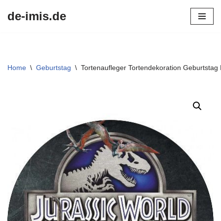
de-imis.de
Przejdź
do
treści
Home
\
Geburtstag
\
Tortenaufleger Tortendekoration Geburtstag 