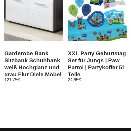
Garderobe Bank
XXL Party Geburtstag
Sitzbank Schuhbank
Set für Jungs | Paw
weiß Hochglanz und
Patrol | Partykoffer 51
grau Flur Diele Möbel
Teile
121,75
€
24,95
€
Line