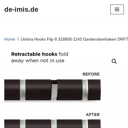
de-imis.de
Przejdź
do
treści
Home
\
Umbra Hooks Flip 8 318858-1143 Garderobenhaken DRFT