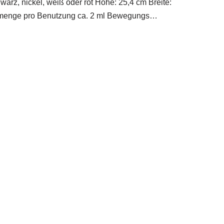
arz, nickel, weiß oder rot Höhe: 25,4 cm Breite:
enmenge pro Benutzung ca. 2 ml Bewegungs…