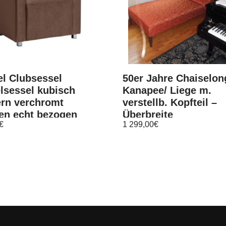
l Clubsessel
50er Jahre Chaiselon
lsessel kubisch
Kanapee/ Liege m.
rn verchromt
verstellb. Kopfteil –
en echt bezogen
Überbreite
€
1 299,00
€