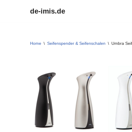
de-imis.de
Przejdź
do
treści
Home
\
Seifenspender & Seifenschalen
\
Umbra Seif