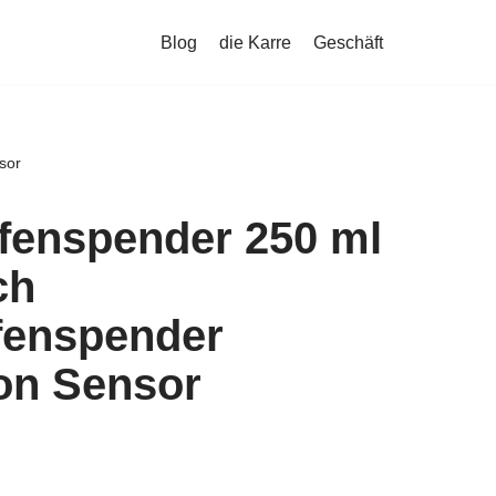
Blog
die Karre
Geschäft
sor
fenspender 250 ml
ch
fenspender
ion Sensor