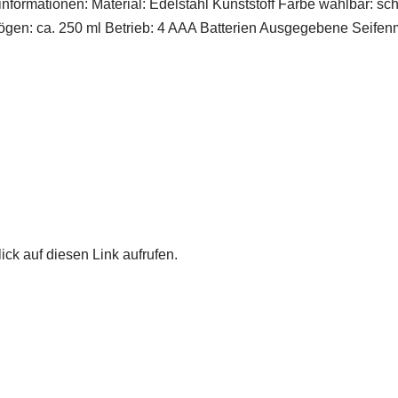
ormationen: Material: Edelstahl Kunststoff Farbe wählbar: schw
ögen: ca. 250 ml Betrieb: 4 AAA Batterien Ausgegebene Seif
ick auf diesen Link aufrufen.