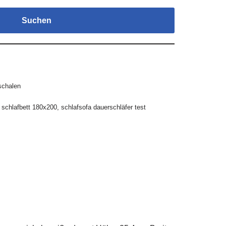
Suchen
schalen
,
schlafbett 180x200
,
schlafsofa dauerschläfer test