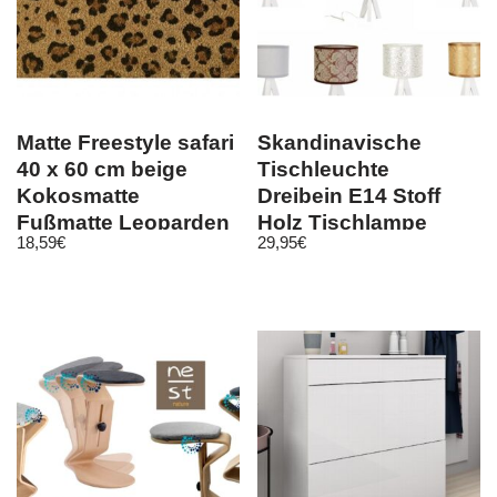
Matte Freestyle safari
Skandinavische
40 x 60 cm beige
Tischleuchte
Kokosmatte
Dreibein E14 Stoff
Fußmatte Leoparden
Holz Tischlampe
18,59
€
29,95
€
Muster
Nachttisch