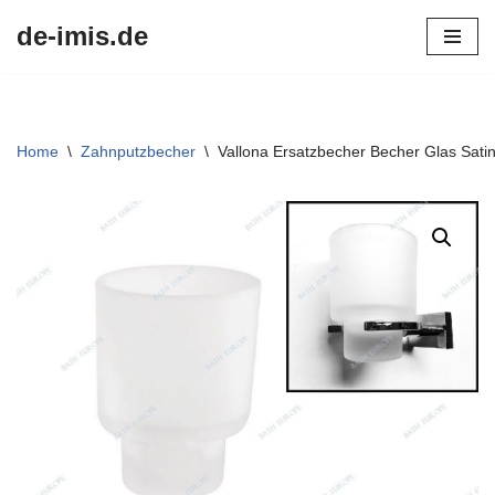
de-imis.de
Przejdź
do
treści
Home
\
Zahnputzbecher
\
Vallona Ersatzbecher Becher Glas Sati