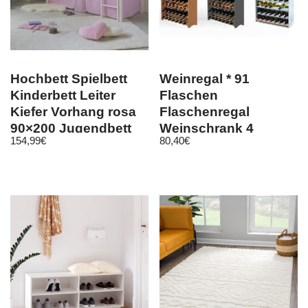
Hochbett Spielbett
Weinregal * 91
Kinderbett Leiter
Flaschen
Kiefer Vorhang rosa
Flaschenregal
90×200 Jugendbett
Weinschrank 4
154,99
€
80,40
€
1535
FarbVarianten RW-16-
91/ 173 cm