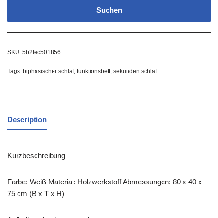
Suchen
SKU:
5b2fec501856
Tags:
biphasischer schlaf
,
funktionsbett
,
sekunden schlaf
Description
Kurzbeschreibung
Farbe: Weiß Material: Holzwerkstoff Abmessungen: 80 x 40 x
75 cm (B x T x H)