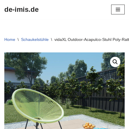
de-imis.de
Przejdź
do
treści
Home
\
Schaukelstühle
\
vidaXL Outdoor-Acapulco-Stuhl Poly-Rat