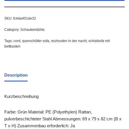
SKU:
fc4da401de32
Category:
Schaukelstühle
Tags:
cord
,
querschläfer sofa
,
reizhusten in der nacht
,
schlafsofa mit
bettkasten
Description
Kurzbeschreibung
Farbe: Grün Material: PE (Polyethylen) Rattan,
pulverbeschichteter Stahl Abmessungen: 69 x 79 x 82 cm (B x
T x H) Zusammenbau erforderlich: Ja