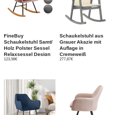
FineBuy
Schaukelstuhl aus
Schaukelstuhl Samt/
Grauer Akazie mit
Holz Polster Sessel
Auflage in
Relaxsessel Design
Cremeweiß
123,98
€
277,87
€
Schaukelsessel