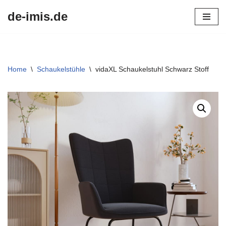
de-imis.de
Przejdź
do
treści
Home
\
Schaukelstühle
\
vidaXL Schaukelstuhl Schwarz Stoff