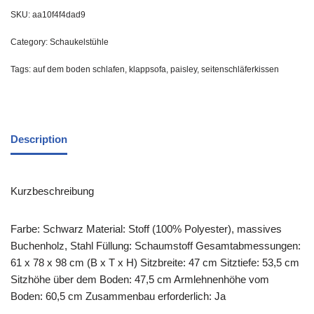
SKU:
aa10f4f4dad9
Category:
Schaukelstühle
Tags:
auf dem boden schlafen
,
klappsofa
,
paisley
,
seitenschläferkissen
Description
Kurzbeschreibung
Farbe: Schwarz Material: Stoff (100% Polyester), massives
Buchenholz, Stahl Füllung: Schaumstoff Gesamtabmessungen:
61 x 78 x 98 cm (B x T x H) Sitzbreite: 47 cm Sitztiefe: 53,5 cm
Sitzhöhe über dem Boden: 47,5 cm Armlehnenhöhe vom
Boden: 60,5 cm Zusammenbau erforderlich: Ja