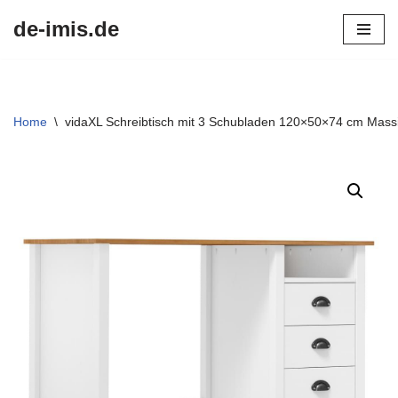
de-imis.de
Przejdź
do
treści
Home
\
vidaXL Schreibtisch mit 3 Schubladen 120×50×74 cm Massi