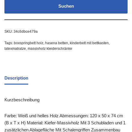
Suchen
SKU:
34c6dbce479a
Tags:
boxspringbett holz
,
hasena betten
,
kinderbett mit bettkasten
,
latexmatratze
,
massivholz kleiderschränke
Description
Kurzbeschreibung
Farbe: Weiß und helles Holz Abmessungen: 120 x 50 x 74 cm
(B x T x H) Material: Kiefer-Massivholz Mit 3 Schubladen und 1
zusätzlichen Ablagefläche Mit Schalengriffen Zusammenbau