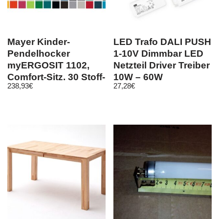
Mayer Kinder-
LED Trafo DALI PUSH
Pendelhocker
1-10V Dimmbar LED
myERGOSIT 1102,
Netzteil Driver Treiber
Comfort-Sitz, 30 Stoff-
10W – 60W
238,93
€
27,28
€
Bezüge