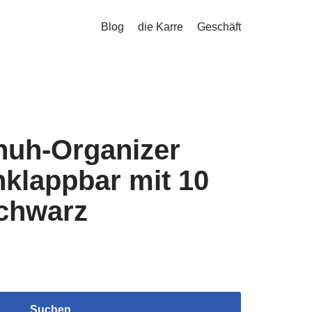
Blog
die Karre
Geschäft
huh-Organizer
lappbar mit 10
chwarz
Suchen