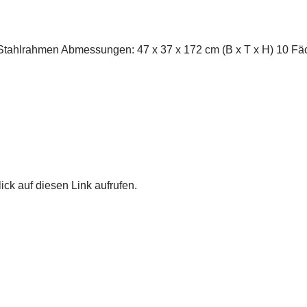
Stahlrahmen Abmessungen: 47 x 37 x 172 cm (B x T x H) 10 Fäc
ick auf diesen Link aufrufen.