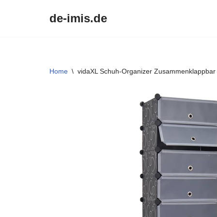
de-imis.de
Przejdź
do
treści
Home
\
vidaXL Schuh-Organizer Zusammenklappbar 