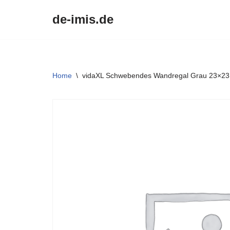
de-imis.de
Przejdź
do
treści
Home
\
vidaXL Schwebendes Wandregal Grau 23×2