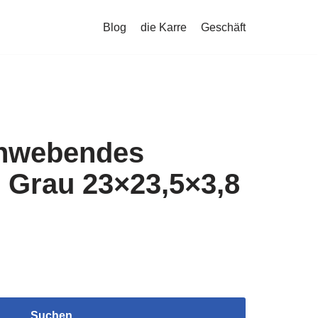
Blog
die Karre
Geschäft
chwebendes
 Grau 23×23,5×3,8
Suchen