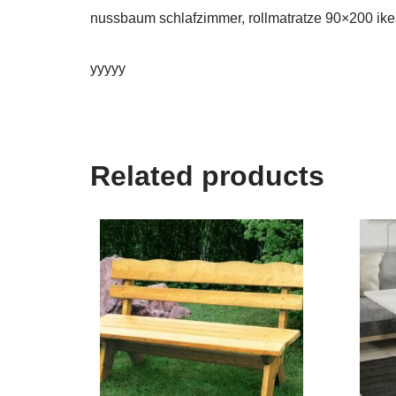
nussbaum schlafzimmer, rollmatratze 90×200 ikea,
yyyyy
Related products