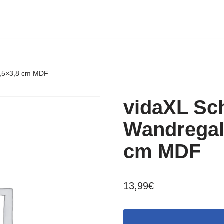
3,5×3,8 cm MDF
vidaXL S
Wandregal
cm MDF
13,99
€