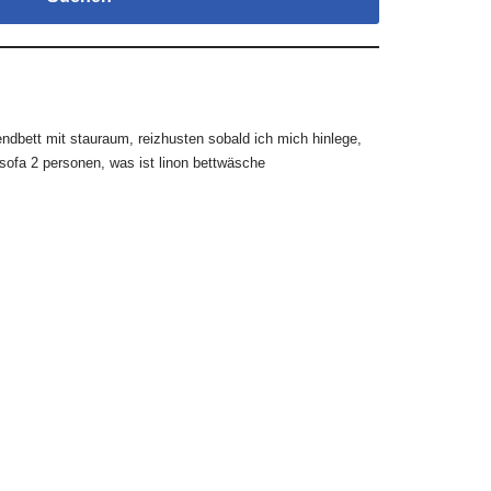
endbett mit stauraum
,
reizhusten sobald ich mich hinlege
,
fsofa 2 personen
,
was ist linon bettwäsche