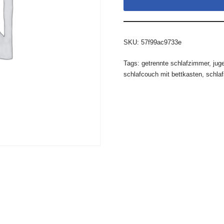
SKU:
57f99ac9733e
Tags:
getrennte schlafzimmer
,
jug
schlafcouch mit bettkasten
,
schla