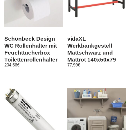
Schönbeck Design
vidaXL
WC Rollenhalter mit
Werkbankgestell
Feuchttücherbox
Mattschwarz und
Toilettenrollenhalter
Mattrot 140x50x79
204,66
€
77,99
€
weiß
cm Metall