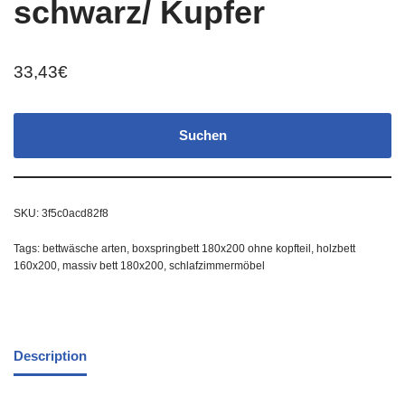
schwarz/ Kupfer
33,43
€
Suchen
SKU:
3f5c0acd82f8
Tags:
bettwäsche arten
,
boxspringbett 180x200 ohne kopfteil
,
holzbett
160x200
,
massiv bett 180x200
,
schlafzimmermöbel
Description