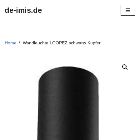
de-imis.de
Przejdź
do
treści
Home
\
Wandleuchte LOOPEZ schwarz/ Kupfer