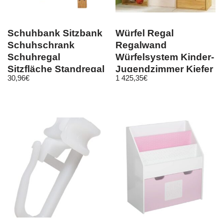
Schuhbank Sitzbank
Würfel Regal
Schuhschrank
Regalwand
Schuhregal
Würfelsystem Kinder-
Sitzfläche Standregal
Jugendzimmer Kiefer
30,96
€
1 425,35
€
Bambus 91x51x30
massiv