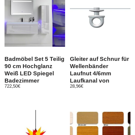
Badmöbel Set 5 Teilig
Gleiter auf Schnur für
90 cm Hochglanz
Wellenbänder
Weiß LED Spiegel
Laufnut 4/6mm
Badezimmer
Laufkanal von
722,50
€
28,96
€
Badschrank
mindestens 10mm