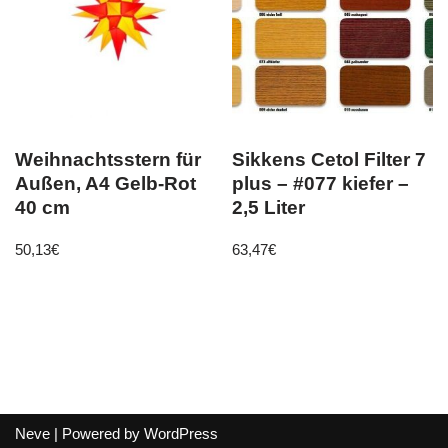
Weihnachtsstern für
Sikkens Cetol Filter 7
Außen, A4 Gelb-Rot
plus – #077 kiefer –
40 cm
2,5 Liter
50,13
€
63,47
€
Neve
| Powered by
WordPress