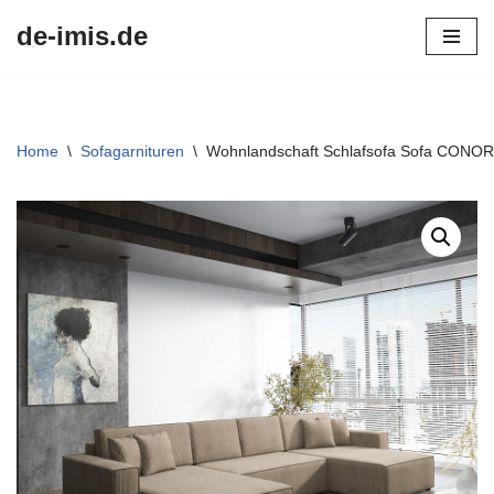
de-imis.de
Przejdź
do
treści
Home
\
Sofagarnituren
\
Wohnlandschaft Schlafsofa Sofa CONOR 