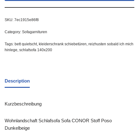
SKU:
7ec1915e86f8
Category:
Sofagarnituren
Tags:
bett quietscht
,
kleiderschrank schiebetüren
,
reizhusten sobald ich mich
hinlege
,
schlafsofa 140x200
Description
Kurzbeschreibung
Wohnlandschaft Schlafsofa Sofa CONOR Stoff Poso
Dunkelbeige