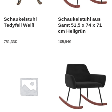
Schaukelstuhl
Schaukelstuhl aus
Tedyfell Weiß
Samt 51,5 x 74 x 71
cm Hellgrün
751,33
€
105,94
€