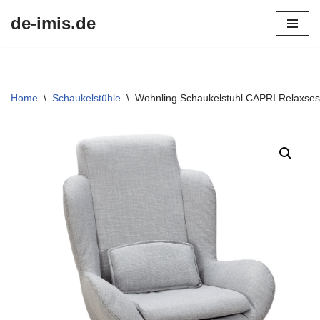
de-imis.de
Przejdź
do
treści
Home
\
Schaukelstühle
\
Wohnling Schaukelstuhl CAPRI Relaxsess