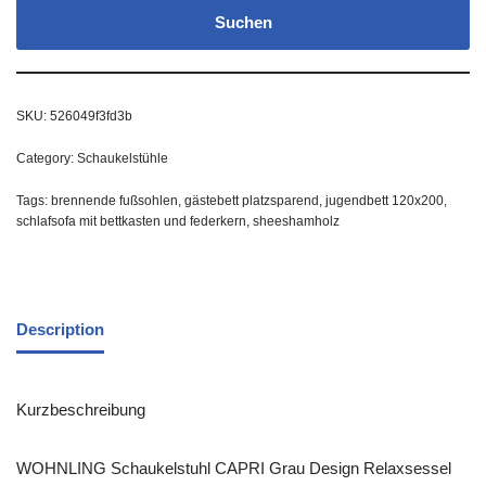
Suchen
SKU:
526049f3fd3b
Category:
Schaukelstühle
Tags:
brennende fußsohlen
,
gästebett platzsparend
,
jugendbett 120x200
,
schlafsofa mit bettkasten und federkern
,
sheeshamholz
Description
Kurzbeschreibung
WOHNLING Schaukelstuhl CAPRI Grau Design Relaxsessel