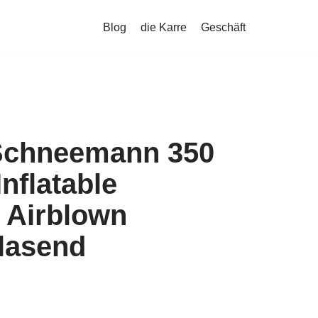
Blog
die Karre
Geschäft
Schneemann 350
Inflatable
 Airblown
blasend