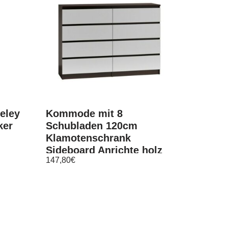
eley
Kommode mit 8
ker
Schubladen 120cm
Klamotenschrank
Sideboard Anrichte holz
147,80
€
wenge wei