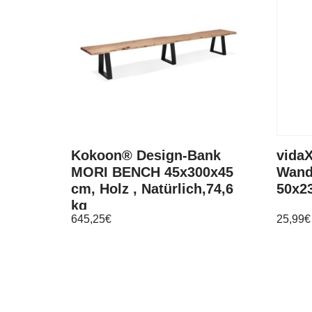
Kokoon® Design-Bank
vida
MORI BENCH 45x300x45
Wandr
cm, Holz , Natürlich,74,6
50x2
kg
645,25
€
25,99
€