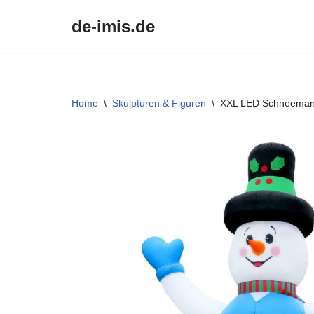
de-imis.de
Przejdź
do
treści
Home
\
Skulpturen & Figuren
\
XXL LED Schneemann 