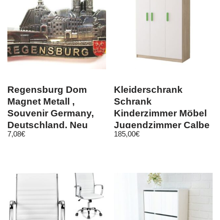
Regensburg Dom
Kleiderschrank
Magnet Metall ,
Schrank
Souvenir Germany,
Kinderzimmer Möbel
Deutschland, Neu
Jugendzimmer Calbe
7,08
€
185,00
€
19 3D Sonoma/ Weiß