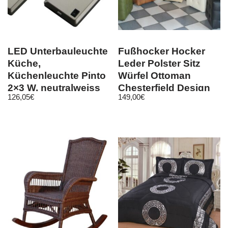
LED Unterbauleuchte
Fußhocker Hocker
Küche,
Leder Polster Sitz
Küchenleuchte Pinto
Würfel Ottoman
2×3 W, neutralweiss
Chesterfield Design
126,05
€
149,00
€
Club Neu