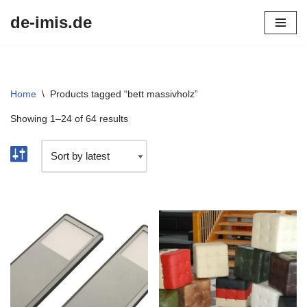
de-imis.de
Przejdź
do
treści
Home
\
Products tagged “bett massivholz”
Showing 1–24 of 64 results