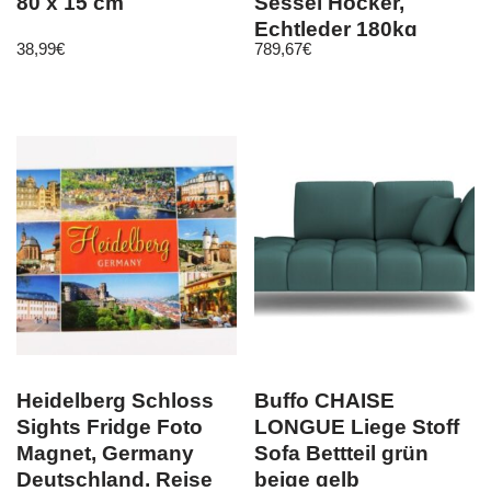
80 x 15 cm
Sessel Hocker,
Echtleder 180kg
38,99
€
789,67
€
belastbar
Heidelberg Schloss
Buffo CHAISE
Sights Fridge Foto
LONGUE Liege Stoff
Magnet, Germany
Sofa Bettteil grün
Deutschland, Reise
beige gelb