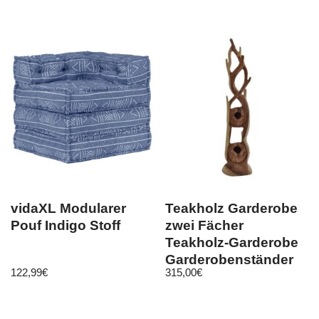
Öko-Leder
vidaXL Modularer
Teakholz Garderobe
Pouf Indigo Stoff
zwei Fächer
Teakholz-Garderobe
Garderobenständer
122,99
€
315,00
€
Teak