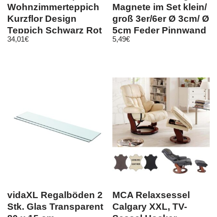
Wohnzimmerteppich
Magnete im Set klein/
Kurzflor Design
groß 3er/6er Ø 3cm/ Ø
Teppich Schwarz Rot
5cm Feder Pinnwand
34,01
€
5,49
€
Meliert
vidaXL Regalböden 2
MCA Relaxsessel
Stk. Glas Transparent
Calgary XXL, TV-