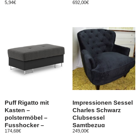
5,94
€
692,00
€
Souvenir
Puff Rigatto mit
Impressionen Sessel
Kasten –
Charles Schwarz
polstermöbel –
Clubsessel
Fusshocker –
Samtbezug
174,68
€
249,00
€
Wohnzimmer Soft
Loungesessel