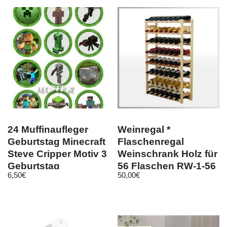
24 Muffinaufleger
Weinregal *
Geburtstag Minecraft
Flaschenregal
Steve Cripper Motiv 3
Weinschrank Holz für
Geburtstag
56 Flaschen RW-1-56
6,50
€
50,00
€
Oblatenpapier
/ 3 FARBEN