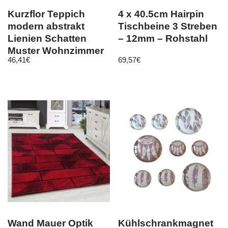
Kurzflor Teppich
4 x 40.5cm Hairpin
modern abstrakt
Tischbeine 3 Streben
Lienien Schatten
– 12mm – Rohstahl
Muster Wohnzimmer
46,41
€
69,57
€
Lila Meliert
Wand Mauer Optik
Kühlschrankmagnet