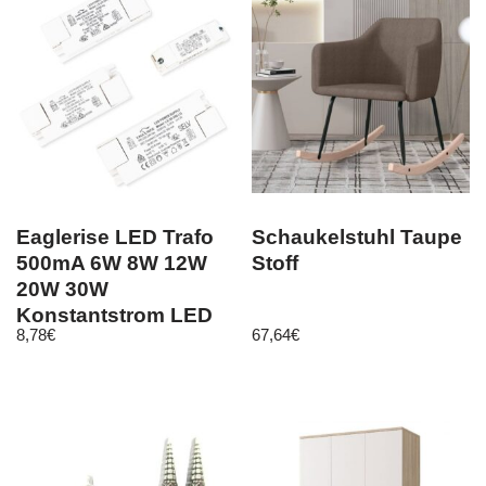
Eaglerise LED Trafo
Schaukelstuhl Taupe
500mA 6W 8W 12W
Stoff
20W 30W
Konstantstrom LED
8,78
€
67,64
€
Netzteil Driver Treiber