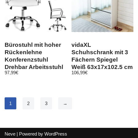
Bürostuhl mit hoher
vidaXL
Rückenlehne
Schuhschrank mit 3
Konferenzstuhl
Fächern Spiegel
Drehbar Arbeitsstuhl
Weiß 63x17x102,5 cm
97,99
€
106,99
€
Armlehne 95-105cm
1
2
3
→
Neve
| Powered by
WordPress