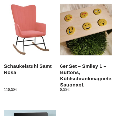
Schaukelstuhl Samt
6er Set – Smiley 1 –
Rosa
Buttons,
Kühlschrankmagnete,
Saugnapf,
118,98
€
8,99
€
Kleidermagnet