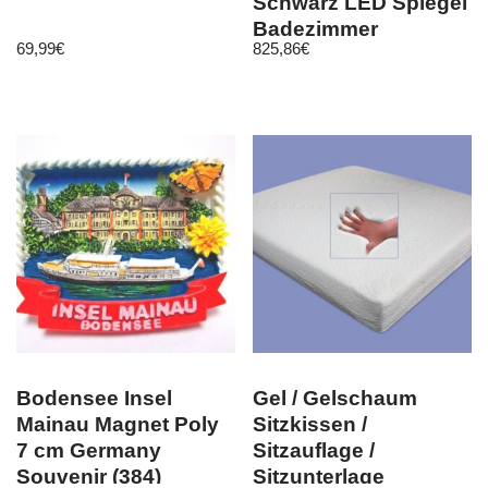
Schwarz LED Spiegel
Badezimmer
69,99
€
825,86
€
Granitbecken
Bodensee Insel
Gel / Gelschaum
Mainau Magnet Poly
Sitzkissen /
7 cm Germany
Sitzauflage /
Souvenir (384)
Sitzunterlage