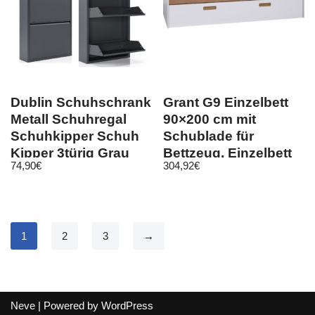
Dublin Schuhschrank
Grant G9 Einzelbett
Metall Schuhregal
90×200 cm mit
Schuhkipper Schuh
Schublade für
Kipper 3türig Grau
Bettzeug, Einzelbett
74,90
€
304,92
€
50×103 cm
für Zimmer
1
2
3
→
Neve
| Powered by
WordPress