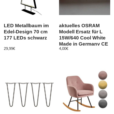
LED Metallbaum im
aktuelles OSRAM
Edel-Design 70 cm
Modell Ersatz für L
177 LEDs schwarz
15W/640 Cool White
Made in Germany CE
29,99
€
4,00
€
43 44 45 cm