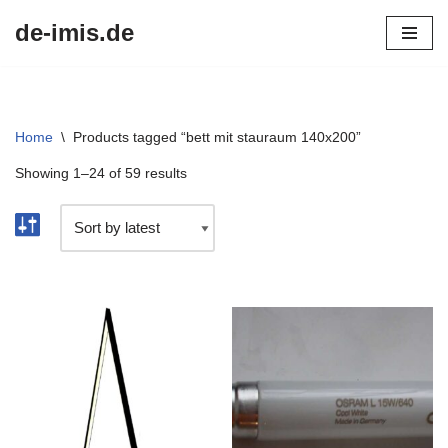
de-imis.de
Przejdź
do
treści
Home
\
Products tagged “bett mit stauraum 140x200”
Showing 1–24 of 59 results