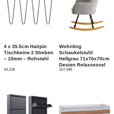
4 x 35.5cm Hairpin
Wohnling
Tischbeine 2 Streben
Schaukelstuhl
– 10mm – Rohstahl
Hellgrau 71x76x70cm
Design Relaxsessel
54,22
€
167,94
€
Samt / Holz |
Schwingse