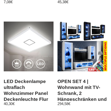
7,08
€
45,38
€
Dekubitus Kissen
weich soft
LED Deckenlampe
OPEN SET 4 |
ultraflach
Wohnwand mit TV-
Wohnzimmer Panel
Schrank, 2
Deckenleuchte Flur
Hängeschränken und
40,30
€
294,58
€
Slim weiß silber
Regal