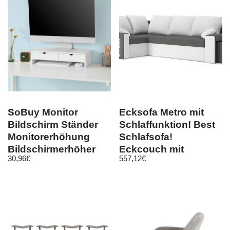
SoBuy Monitor
Ecksofa Metro mit
Bildschirm Ständer
Schlaffunktion! Best
Monitorerhöhung
Schlafsofa!
Bildschirmerhöher
Eckcouch mit
30,96
€
557,12
€
Weiß BBF02-W
Bettkasten!