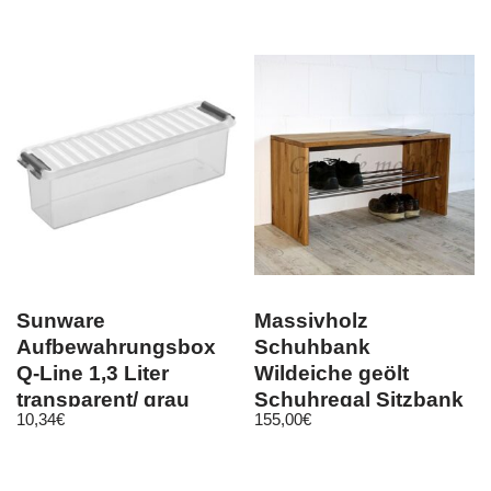
Sunware
Massivholz
Aufbewahrungsbox
Schuhbank
Q-Line 1,3 Liter
Wildeiche geölt
transparent/ grau
Schuhregal Sitzbank
10,34
€
155,00
€
Kunststoff mit Deckel
Dielenbank holz bank
flur