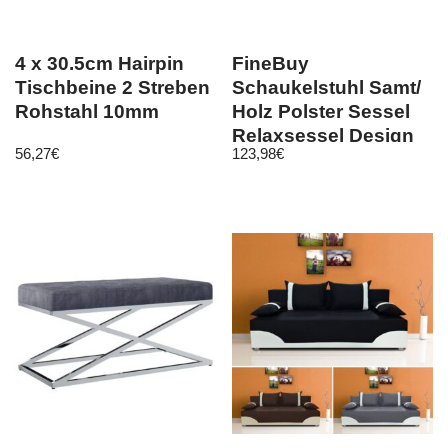
4 x 30.5cm Hairpin
FineBuy
Tischbeine 2 Streben
Schaukelstuhl Samt/
Rohstahl 10mm
Holz Polster Sessel
Relaxsessel Design
56,27
€
123,98
€
Schaukelsessel