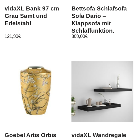
vidaXL Bank 97 cm
Bettsofa Schlafsofa
Grau Samt und
Sofa Dario –
Edelstahl
Klappsofa mit
Schlaffunktion,
121,99
€
309,00
€
Schlafcouch, Couch
Goebel Artis Orbis
vidaXL Wandregale