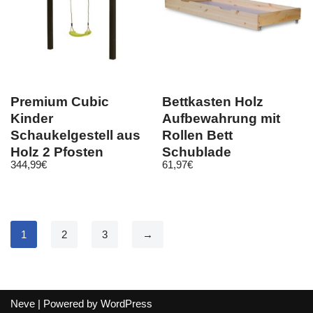
Premium Cubic
Bettkasten Holz
Kinder
Aufbewahrung mit
Schaukelgestell aus
Rollen Bett
Holz 2 Pfosten
Schublade
344,99
€
61,97
€
Schaukel
Bettauszug Natur
1910
1
2
3
→
Neve
| Powered by
WordPress