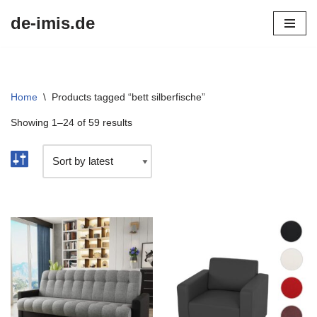
de-imis.de
Przejdź
do
treści
Home
\
Products tagged “bett silberfische”
Showing 1–24 of 59 results