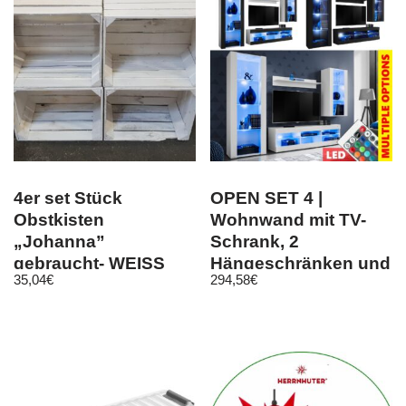
4er set Stück
OPEN SET 4 |
Obstkisten
Wohnwand mit TV-
„Johanna”
Schrank, 2
gebraucht- WEISS
Hängeschränken und
35,04
€
294,58
€
Regal