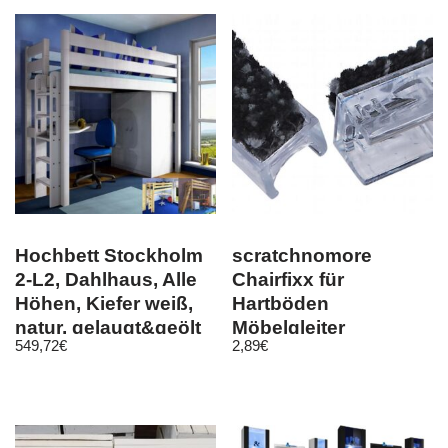
Hochbett Stockholm
scratchnomore
2-L2, Dahlhaus, Alle
Chairfixx für
Höhen, Kiefer weiß,
Hartböden
natur, gelaugt&geölt
Möbelgleiter
549,72
€
2,89
€