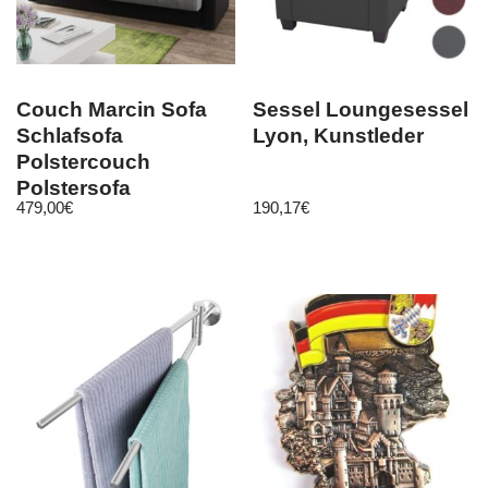
Couch Marcin Sofa
Sessel Loungesessel
Schlafsofa
Lyon, Kunstleder
Polstercouch
Polstersofa
479,00
€
190,17
€
Bettfunktion M24