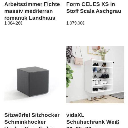
Arbeitszimmer Fichte
Form CELES XS in
massiv mediterran
Stoff Scala Aschgrau
romantik Landhaus
1 084,26
€
1 079,00
€
antik vintage
Sitzwürfel Sitzhocker
vidaXL
Schminkhocker
Schuhschrank Weiß