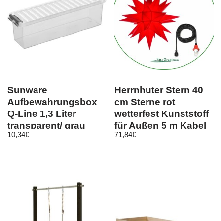
Sunware
Herrnhuter Stern 40
Aufbewahrungsbox
cm Sterne rot
Q-Line 1,3 Liter
wetterfest Kunststoff
transparent/ grau
für Außen 5 m Kabel
10,34
€
71,84
€
Kunststoff mit Deckel
LED