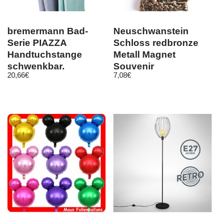
bremermann Bad-
Neuschwanstein
Serie PIAZZA
Schloss redbronze
Handtuchstange
Metall Magnet
schwenkbar,
Souvenir
20,66
€
7,08
€
Edelstahl matt
Deutschland
Germany (18)