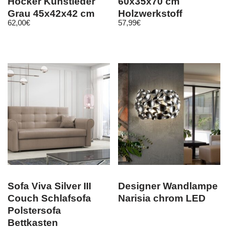
Hocker Kunstleder
60x35x70 cm
Grau 45x42x42 cm
Holzwerkstoff
62,00
€
57,99
€
Sofa Viva Silver III
Designer Wandlampe
Couch Schlafsofa
Narisia chrom LED
Polstersofa
Bettkasten