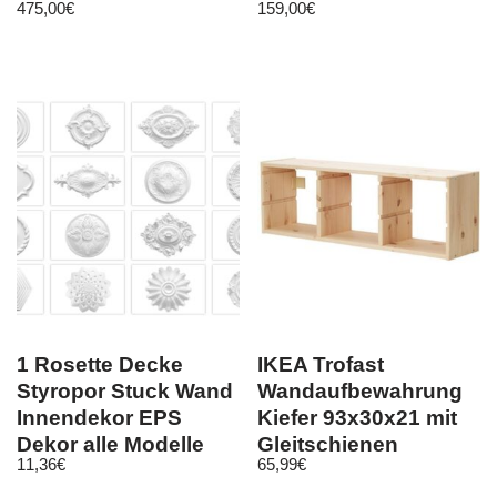
475,00
€
159,00
€
Bettfunktion
Schlafcouch
1 Rosette Decke
IKEA Trofast
Styropor Stuck Wand
Wandaufbewahrung
Innendekor EPS
Kiefer 93x30x21 mit
Dekor alle Modelle
Gleitschienen
11,36
€
65,99
€
Aufbewahrung