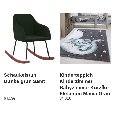
Schaukelstuhl
Kinderteppich
Dunkelgrün Samt
Kinderzimmer
Babyzimmer Kurzflor
Elefanten Mama Grau
64,03
€
34,01
€
Blau Meliert