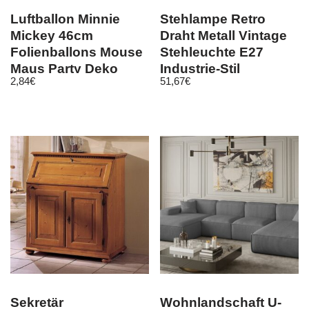
Luftballon Minnie
Stehlampe Retro
Mickey 46cm
Draht Metall Vintage
Folienballons Mouse
Stehleuchte E27
Maus Party Deko
Industrie-Stil
2,84
€
51,67
€
Geburtstag
Wohnzimmer
Sekretär
Wohnlandschaft U-