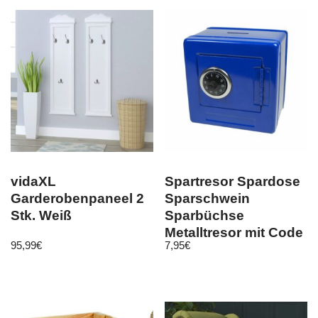
vidaXL
Spartresor Spardose
Garderobenpaneel 2
Sparschwein
Stk. Weiß
Sparbüchse
Metalltresor mit Code
95,99
€
7,95
€
Zahlenschloss