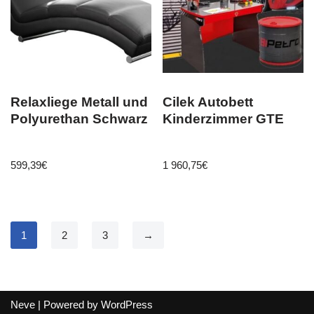
Relaxliege Metall und
Cilek Autobett
Polyurethan Schwarz
Kinderzimmer GTE
599,39
€
1 960,75
€
1
2
3
→
Neve
| Powered by
WordPress