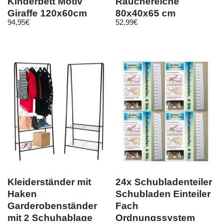
Kinderbett Motiv
Räuchereiche
Giraffe 120x60cm
80x40x65 cm
94,95
€
52,99
€
Matratze Neu
Holzwerkstoff
Kleiderständer mit
24x Schubladenteiler
Haken
Schubladen Einteiler
Garderobenständer
Fach
mit 2 Schuhablage
Ordnungssystem