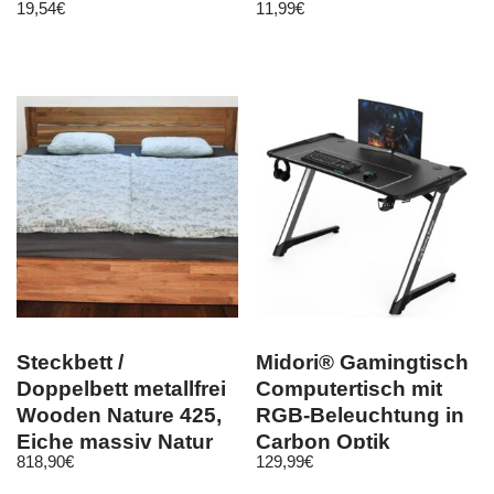
19,54
€
11,99
€
Schwarz 15642
Fachteiler weiß
Steckbett /
Midori® Gamingtisch
Doppelbett metallfrei
Computertisch mit
Wooden Nature 425,
RGB-Beleuchtung in
Eiche massiv Natur
Carbon Optik
818,90
€
129,99
€
geölt –