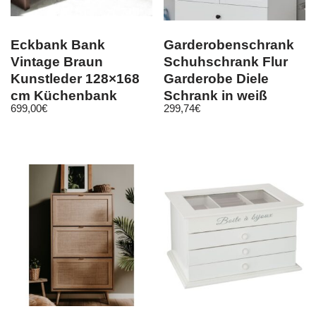
Eckbank Bank
Garderobenschrank
Vintage Braun
Schuhschrank Flur
Kunstleder 128×168
Garderobe Diele
cm Küchenbank
Schrank in weiß
699,00
€
299,74
€
Sitzbank Sitzecke
Landhaus Baxter