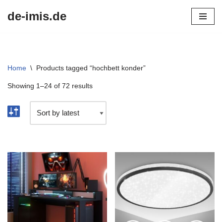
de-imis.de
Przejdź
do
treści
Home
\
Products tagged “hochbett konder”
Showing 1–24 of 72 results