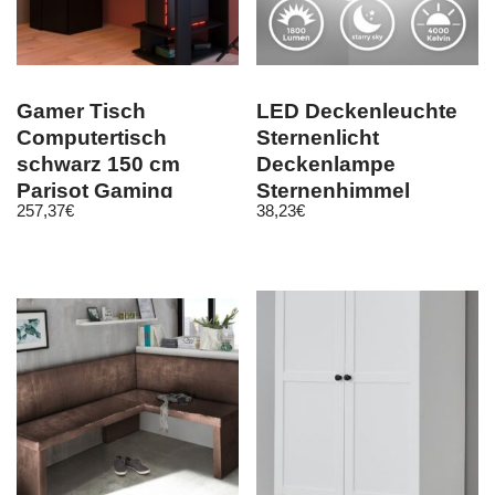
Gamer Tisch
LED Deckenleuchte
Computertisch
Sternenlicht
schwarz 150 cm
Deckenlampe
Parisot Gaming
Sternenhimmel
257,37
€
38,23
€
Schreibtisch mit
indirekt 33cm
Beleuchtung
schwarz