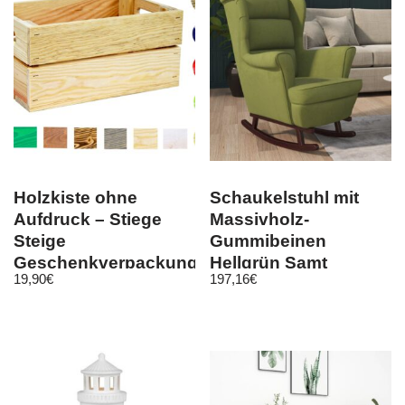
Holzkiste ohne
Schaukelstuhl mit
Aufdruck – Stiege
Massivholz-
Steige
Gummibeinen
Geschenkverpackung
Hellgrün Samt
19,90
€
197,16
€
Präsentkorb