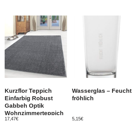
Kurzflor Teppich
Wasserglas – Feucht
Einfarbig Robust
fröhlich
Gabbeh Optik
Wohnzimmerteppich
17,47
€
5,15
€
Grau Meliert