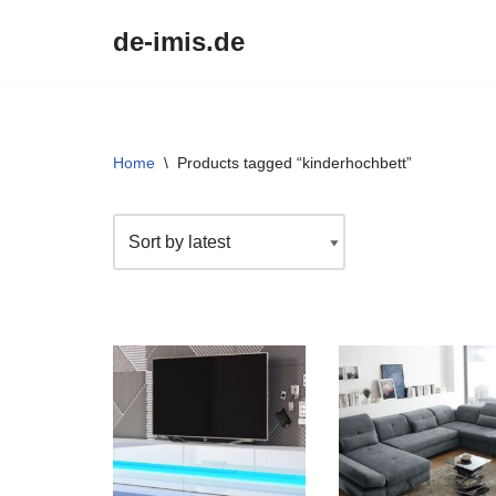
de-imis.de
Przejdź
do
treści
Home
\
Products tagged “kinderhochbett”