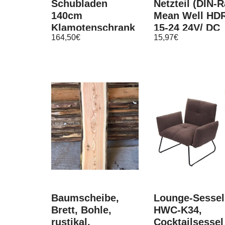
Schubladen
Netzteil (DIN-R
140cm
Mean Well HD
Klamotenschrank
15-24 24V/ DC
164,50
€
15,97
€
Schrank
15W
Schubladenschrank
Schwarz
Baumscheibe,
Lounge-Sessel
Brett, Bohle,
HWC-K34,
rustikal,
Cocktailsessel