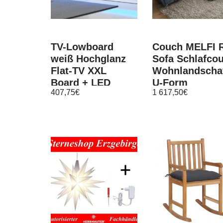
TV-Lowboard
Couch MELFI 
weiß Hochglanz
Sofa Schlafco
Flat-TV XXL
Wohnlandscha
Board + LED
U-Form
407,75
€
1 617,50
€
Licht
Schlaffunktion
Fernsehtisch 280
grau dunkel
cm Bird