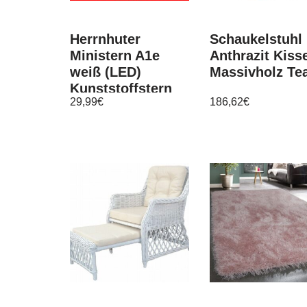
Herrnhuter
Schaukelstuhl 
Ministern A1e
Anthrazit Kiss
weiß (LED)
Massivholz Te
Kunststoffstern
29,99
€
186,62
€
13 cm komplett
mit Netzgerät