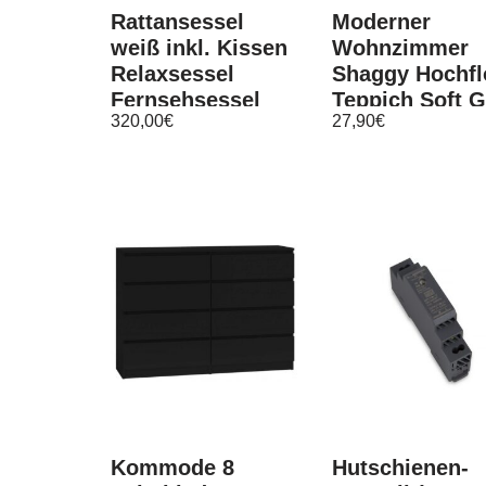
Rattansessel
Moderner
weiß inkl. Kissen
Wohnzimmer
Relaxsessel
Shaggy Hochfl
Fernsehsessel
Teppich Soft 
320,00
€
27,90
€
Korbsessel
In Uni Pastell
Fußstütze
Rosa
Kommode 8
Hutschienen-