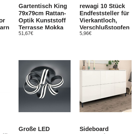
Gartentisch King
rewagi 10 Stück
79x79cm Rattan-
Endfeststeller für
or
Optik Kunststoff
Vierkantloch,
Garn
Terrasse Mokka
Verschlußstopfen
51,67
€
5,96
€
eckig Balkon
– 9 x16mm
Große LED
Sideboard