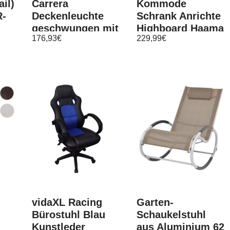
ail)
Carrera
Kommode
R-
Deckenleuchte
Schrank Anrichte
geschwungen mit
Highboard Haama
176,93
€
229,99
€
Switch Dimmer
in Weiß –
schwarz matt
Hochglanz und
45cm
Matt 4K
vidaXL Racing
Garten-
Bürostuhl Blau
Schaukelstuhl
Kunstleder
aus Aluminium 62