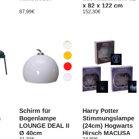
x 82 x 122 cm
87,99
€
152,30
€
Braun
Schirm für
Harry Potter
n
Bogenlampe
Stimmungslampe
LOUNGE DEAL II
(24cm) Hogwarts
Ø 40cm
Hirsch MACUSA