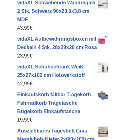
vidaXL Schwebende Wandregale
2 Stk. Schwarz 90x23,5x3,8 cm
MDF
43,99
€
vidaXL Aufbewahrungsboxen mit
Deckeln 4 Stk. 28x28x28 cm Rosa
23,99
€
vidaXL Schuhschrank Weiß
25x27x102 cm Holzwerkstoff
42,99
€
Einkaufskorb faltbar Tragekorb
Fahrradkorb Tragetasche
Bügelkorb Einkaufstasche
19,59
€
Ausziehbares Tagesbett Grau
Massivholz Kiefer 2x(90x200) cm