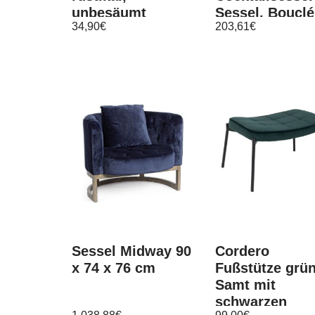
unbesäumt
Sessel, Bouclé
34,90
€
203,61
€
Lärche,
Stoff/ Textil
Handwerk,
Massivholz150cm
Sessel Midway 90
Cordero
x 74 x 76 cm
Fußstütze grü
Samt mit
schwarzen