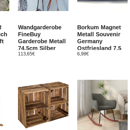
R
Wandgarderobe
Borkum Magnet
uch
FineBuy
Metall Souvenir
ft
Garderobe Metall
Germany
74,5cm Silber
Ostfriesland 7,5
113,65
€
6,98
€
Flur Hakenleiste
cm
mit Ablage