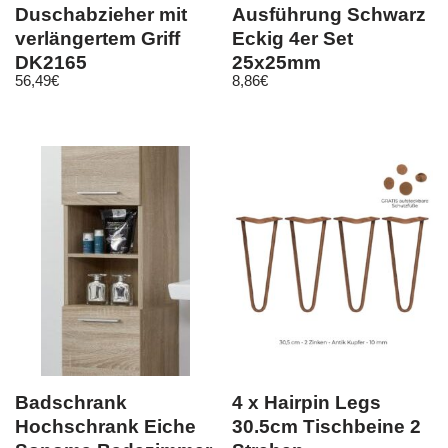
Duschabzieher mit
Ausführung Schwarz
verlängertem Griff
Eckig 4er Set
DK2165
25x25mm
56,49
€
8,86
€
Möbelbeine
Sofafüsse Metall
Badschrank
4 x Hairpin Legs
Hochschrank Eiche
30.5cm Tischbeine 2