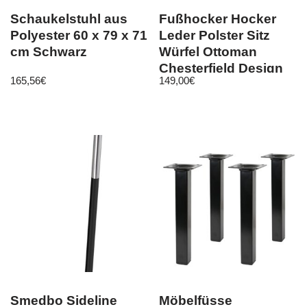
Schaukelstuhl aus
Fußhocker Hocker
Polyester 60 x 79 x 71
Leder Polster Sitz
cm Schwarz
Würfel Ottoman
Chesterfield Design
165,56
€
149,00
€
Club Neu
Smedbo Sideline
Möbelfüsse