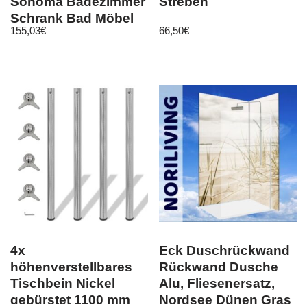
Sonoma Badezimmer
Streben
Schrank Bad Möbel
155,03
€
66,50
€
Runner 2-türig
4x
Eck Duschrückwand
höhenverstellbares
Rückwand Dusche
Tischbein Nickel
Alu, Fliesenersatz,
gebürstet 1100 mm
Nordsee Dünen Gras