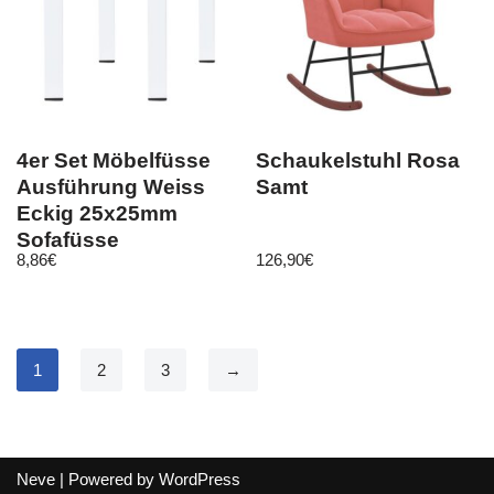
4er Set Möbelfüsse
Schaukelstuhl Rosa
Ausführung Weiss
Samt
Eckig 25x25mm
Sofafüsse
8,86
€
126,90
€
Möbelbeine
Bettstützen
1
2
3
→
Neve
| Powered by
WordPress