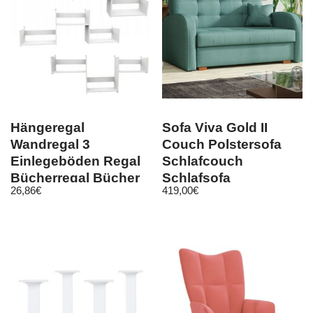
Hängeregal
Sofa Viva Gold II
Wandregal 3
Couch Polstersofa
Einlegeböden Regal
Schlafcouch
Bücherregal Bücher
Schlafsofa
26,86
€
419,00
€
Deko Lounge weiß
Bettkasten
Bettfunktion