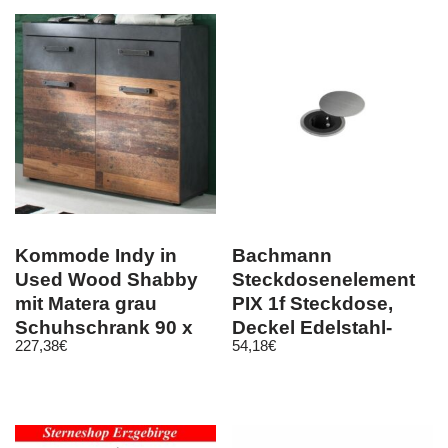
Kommode Indy in
Bachmann
Used Wood Shabby
Steckdosenelement
mit Matera grau
PIX 1f Steckdose,
Schuhschrank 90 x
Deckel Edelstahl-
227,38
€
54,18
€
89 cm
Optik 611092