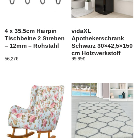
4 x 35.5cm Hairpin
vidaXL
Tischbeine 2 Streben
Apothekerschrank
– 12mm – Rohstahl
Schwarz 30×42,5×150
cm Holzwerkstoff
56,27
€
99,99
€