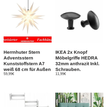
Herrnhuter Stern
IKEA 2x Knopf
Adventsstern
Möbelgriffe HEDRA
Kunststoffstern A7
32mm anthrazit Inkl.
weiß 68 cm für Außen
Schrauben.
59,99
€
11,99
€
Außenstern
500.461.52