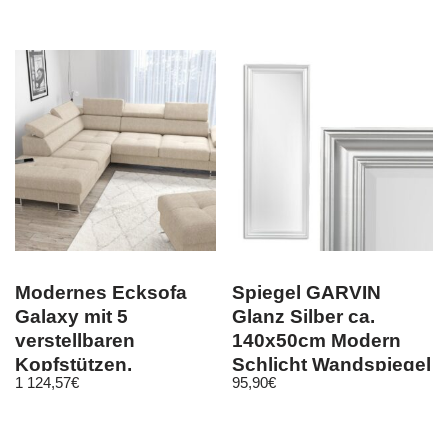
Computer
Modernes Ecksofa
Spiegel GARVIN
Galaxy mit 5
Glanz Silber ca.
verstellbaren
140x50cm Modern
Kopfstützen,
Schlicht Wandspiegel
1 124,57
€
95,90
€
Schlaffunktion,
Facette
Bettkasten