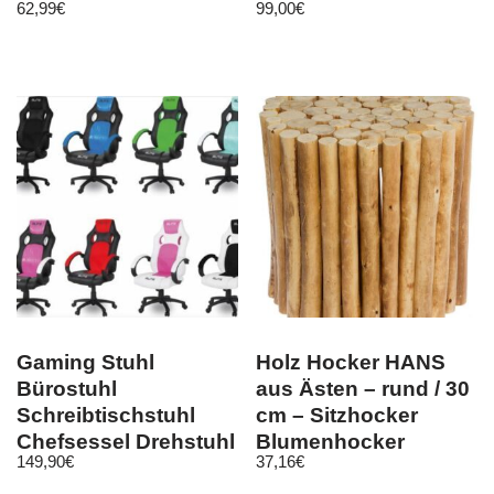
62,99
€
99,00
€
543
Gaming Stuhl
Holz Hocker HANS
Bürostuhl
aus Ästen – rund / 30
Schreibtischstuhl
cm – Sitzhocker
Chefsessel Drehstuhl
Blumenhocker
149,90
€
37,16
€
Racer Gamer PC
Beistelltisch