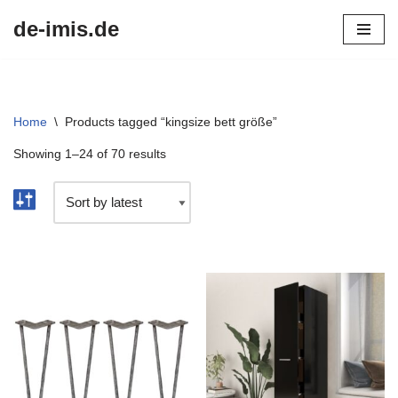
de-imis.de
Przejdź
do
treści
Home
\
Products tagged “kingsize bett größe”
Showing 1–24 of 70 results