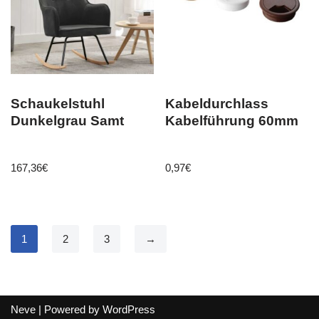
Schaukelstuhl
Kabeldurchlass
Dunkelgrau Samt
Kabelführung 60mm
167,36
€
0,97
€
1
2
3
→
Neve
| Powered by
WordPress