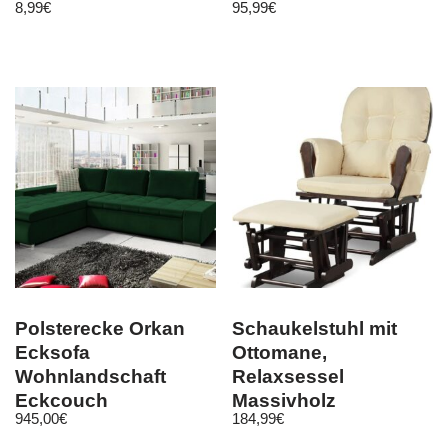
8,99
€
95,99
€
Kleidermagnet
Polsterecke Orkan
Schaukelstuhl mit
Ecksofa
Ottomane,
Wohnlandschaft
Relaxsessel
Eckcouch
Massivholz
945,00
€
184,99
€
Schlaffunktion
Fernsessel mit