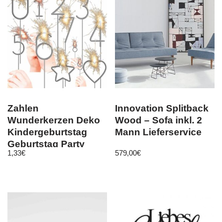
Zahlen
Innovation Splitback
Wunderkerzen Deko
Wood – Sofa inkl. 2
Kindergeburtstag
Mann Lieferservice
Geburtstag Party
1,33
€
579,00
€
Silvester Sparkler