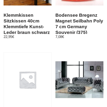
Klemmkissen
Bodensee Bregenz
Sitzkissen 40cm
Magnet Seilbahn Poly
Klemmtiefe Kunst-
7 cm Germany
Leder braun schwarz
Souvenir (375)
22,95
€
7,08
€
oder beige