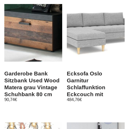
Garderobe Bank
Ecksofa Oslo
Sitzbank Used Wood
Garnitur
Matera grau Vintage
Schlaffunktion
Schuhbank 80 cm
Eckcouch mit
90,74
€
484,76
€
Flur Diele Indy
Bettkasten! Hit!