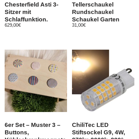
Chesterfield Asti 3-
Tellerschaukel
Sitzer mit
Rundschaukel
Schlaffunktion,
Schaukel Garten
629,00
€
31,00
€
Couch 3-er, Bett, Sofa
Kinder 150 kg
6er Set – Muster 3 –
ChiliTec LED
Buttons,
Stiftsockel G9, 4W,