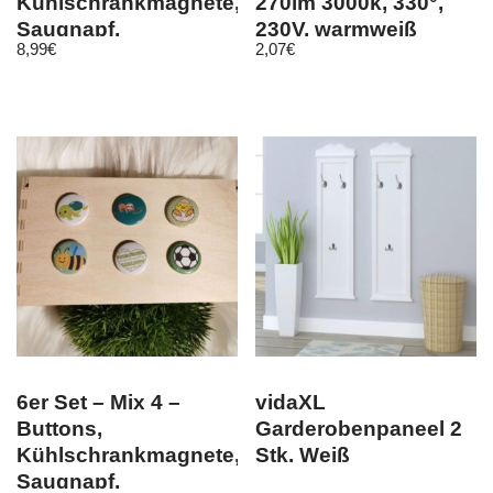
Kühlschrankmagnete,
270lm 3000k, 330°,
Saugnapf,
230V, warmweiß
8,99
€
2,07
€
Kleidermagnet
6er Set – Mix 4 –
vidaXL
Buttons,
Garderobenpaneel 2
Kühlschrankmagnete,
Stk. Weiß
Saugnapf,