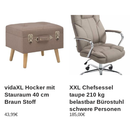
Bettkasten Sofa
gepolsterter Kissen
vidaXL Hocker mit
XXL Chefsessel
Stauraum 40 cm
taupe 210 kg
Braun Stoff
belastbar Bürostuhl
schwere Personen
43,99
€
185,00
€
stabil robust