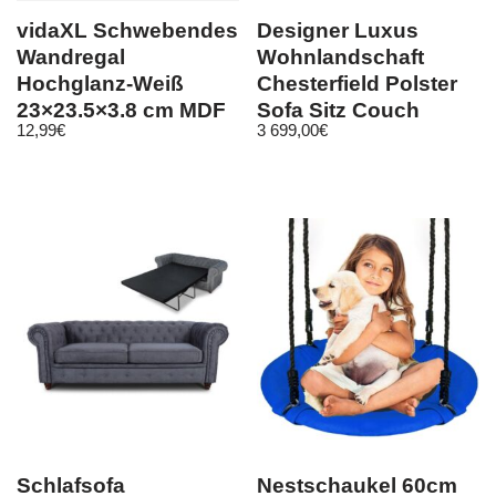
vidaXL Schwebendes
Designer Luxus
Wandregal
Wohnlandschaft
Hochglanz-Weiß
Chesterfield Polster
23×23,5×3,8 cm MDF
Sofa Sitz Couch
12,99
€
3 699,00
€
Garnitur Neu
Schlafsofa
Nestschaukel 60cm