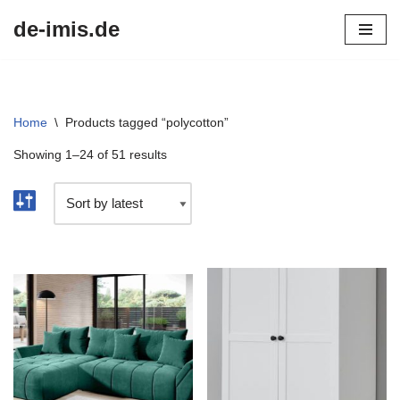
de-imis.de
Przejdź
do
treści
Home
\
Products tagged “polycotton”
Showing 1–24 of 51 results