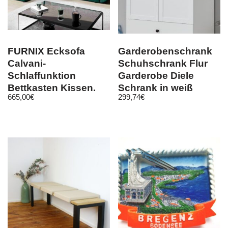
FURNIX Ecksofa
Garderobenschrank
Calvani-
Schuhschrank Flur
Schlaffunktion
Garderobe Diele
Bettkasten Kissen,
Schrank in weiß
665,00
€
299,74
€
Eckcouch in 7
Landhaus Baxter
Farben