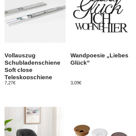
Vollauszug
Wandpoesie „Liebes
Schubladenschiene
Glück”
Soft close
Teleskopschiene
7,27
€
3,09
€
Führungsschiene
DB45DE