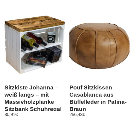
Sitzkiste Johanna –
Pouf Sitzkissen
weiß längs – mit
Casablanca aus
Massivholzplanke
Büffelleder in Patina-
Sitzbank Schuhregal
Braun
30,91
€
256,43
€
Holzkist…