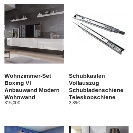
Wohnzimmer-Set
Schubkasten
Boxing VI
Vollauszug
Anbauwand Modern
Schubladenschiene
Wohnwand
Teleskopschiene
315,00
€
3,39
€
Kollektion
Führungsschiene
Wohnzimmer M24
DB45