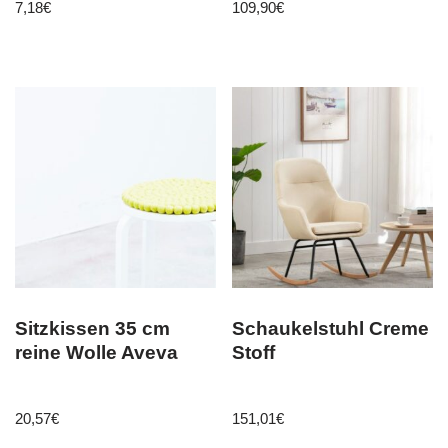
7,18
€
109,90
€
Souvenir Germany
Sitzkissen 35 cm
Schaukelstuhl Creme
reine Wolle Aveva
Stoff
20,57
€
151,01
€