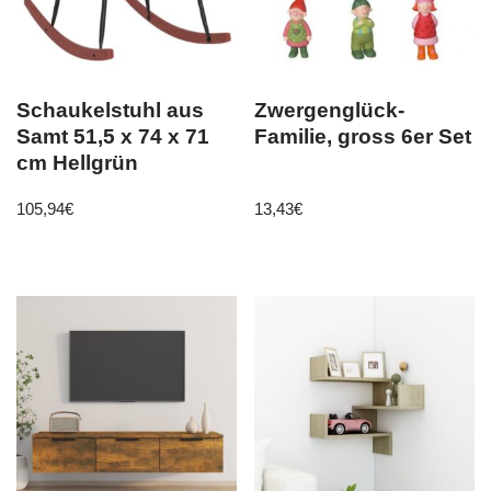
Schaukelstuhl aus
Zwergenglück-
Samt 51,5 x 74 x 71
Familie, gross 6er Set
cm Hellgrün
105,94
€
13,43
€