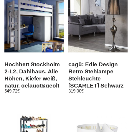
Hochbett Stockholm
cagü: Edle Design
2-L2, Dahlhaus, Alle
Retro Stehlampe
Höhen, Kiefer weiß,
Stehleuchte
natur, gelaugt&geölt
[SCARLET] Schwarz
549,72
€
319,00
€
Standfuß Metall
160cm