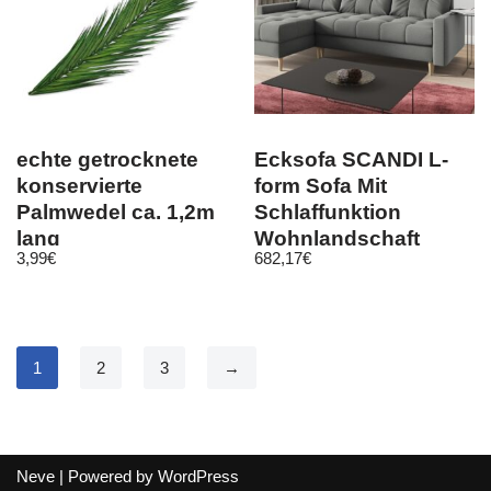
echte getrocknete
Ecksofa SCANDI L-
konservierte
form Sofa Mit
Palmwedel ca. 1,2m
Schlaffunktion
lang
Wohnlandschaft
3,99
€
682,17
€
Wohnzimmer L
Couch
1
2
3
→
Neve
| Powered by
WordPress