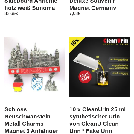
Sideboard Anrichte
Deluxe Souvenir
holz weiß Sonoma
Magnet Germany
82,68
€
7,08
€
extra preis
8cm
Schloss
10 x CleanUrin 25 ml
Neuschwanstein
synthetischer Urin
Metall Charms
von CleanU Clean
Magnet 3 Anhänger
Urin * Fake Urin