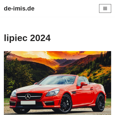
de-imis.de
Przejdź
do
treści
lipiec 2024