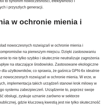
x to synonim nowoczesności, efektywności i
ch i przyszłych generacji.
ia w ochronie mienia i
kład nowoczesnych rozwiązań w ochronie mienia i
 kompromisów na pierwszym miejscu. Dzięki zastosowaniu
enie to nie tylko szybko i skutecznie neutralizuje zagrożenia
wpływ na otaczające środowisko. Zastosowane ekologiczne
e dla użytkowników, co sprawia, że gaśnica GPN-6x idealnie
az nowoczesnych rozwiązań w ochronie mienia. W erze, w
nych, implementacja takich urządzeń stanowi krok milowy w
go systemu zabezpieczeń. Urządzenie to, poprzez swoje
ć obsługi, zyskuje uznanie zarówno w sektorze
blicznej, gdzie kluczową kwestią jest nie tylko skuteczność