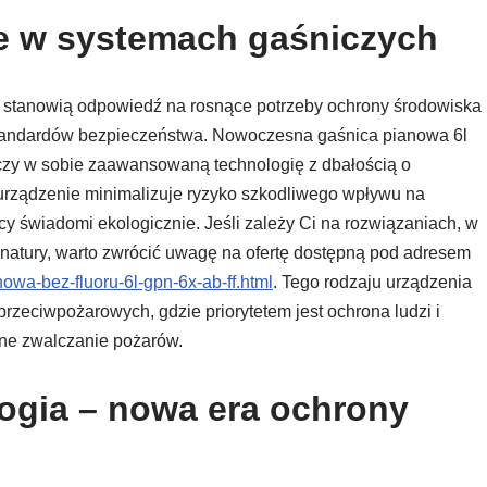
e w systemach gaśniczych
 stanowią odpowiedź na rosnące potrzeby ochrony środowiska
tandardów bezpieczeństwa. Nowoczesna gaśnica pianowa 6l
ączy w sobie zaawansowaną technologię z dbałością o
, urządzenie minimalizuje ryzyko szkodliwego wpływu na
y świadomi ekologicznie. Jeśli zależy Ci na rozwiązaniach, w
 natury, warto zwrócić uwagę na ofertę dostępną pod adresem
owa-bez-fluoru-6l-gpn-6x-ab-ff.html
. Tego rodzaju urządzenia
rzeciwpożarowych, gdzie priorytetem jest ochrona ludzi i
wne zwalczanie pożarów.
ogia – nowa era ochrony