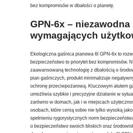
bez kompromisów w dbałości o planetę.
GPN-6x – niezawodna 
wymagających użytk
Ekologiczna gaśnica pianowa 6l GPN-6x to roz
bezpieczeństwo to priorytet bez kompromisów. 
zaawansowaną technologię z dbałością o środow
pian gaśniczych, produkt minimalizuje negatywn
ochronę przeciwpożarową. Kluczowym atutem gaśn
umożliwia szybkie i precyzyjne działanie w sytu
zarówno w domach, jak i w miejscach użytecznośc
osobach, które cenią sobie nie tylko wysoką jako
spełnieniu rygorystycznych norm bezpieczeństw
o bezpieczeństwo swoich bliskich oraz środowisk