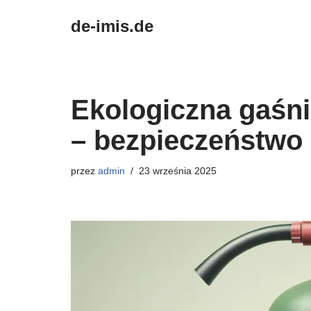
de-imis.de
Przejdź
do
treści
Ekologiczna gaśn
– bezpieczeństwo
przez
admin
23 września 2025