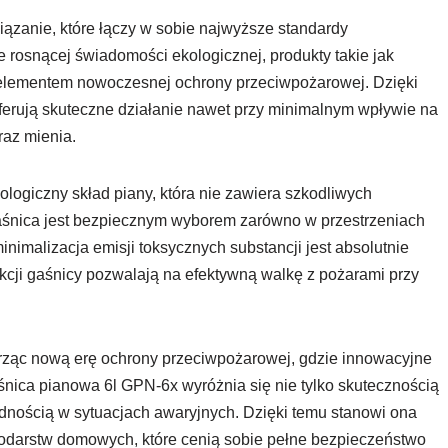
ązanie, które łączy w sobie najwyższe standardy
 rosnącej świadomości ekologicznej, produkty takie jak
elementem nowoczesnej ochrony przeciwpożarowej. Dzięki
ferują skuteczne działanie nawet przy minimalnym wpływie na
raz mienia.
logiczny skład piany, która nie zawiera szkodliwych
gaśnica jest bezpiecznym wyborem zarówno w przestrzeniach
inimalizacja emisji toksycznych substancji jest absolutnie
kcji gaśnicy pozwalają na efektywną walkę z pożarami przy
worząc nową erę ochrony przeciwpożarowej, gdzie innowacyjne
śnica pianowa 6l GPN-6x wyróżnia się nie tylko skutecznością
wodnością w sytuacjach awaryjnych. Dzięki temu stanowi ona
ospodarstw domowych, które cenią sobie pełne bezpieczeństwo