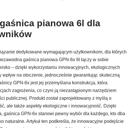
gaśnica pianowa 6l dla
owników
wiązanie dedykowane wymagającym użytkownikom, dla których
Niezawodna gaśnica pianowa GPN-6x 6l łączy w sobie
isko – dzięki wykorzystaniu innowacyjnych, ekologicznych
y wpływ na otoczenie, jednocześnie gwarantując skuteczną
icy GPN-6x jest jej przemyślana konstrukcja, która
acjach zagrożenia, co czyni ją niezastąpionym narzędziem
i publicznej. Produkt został zaprojektowany z myślą o
ść, ale także aspekty ekologiczne i innowacyjność. Dzięki
a, gaśnica GPN-6x stanowi pewny wybór dla każdego, kto dba
o naturalne. Artykuł ten podkreśla, że innowacyjne podejście