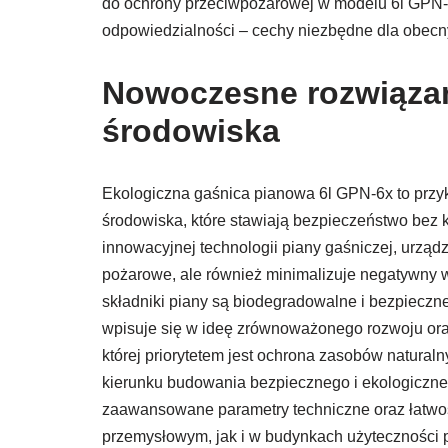
do ochrony przeciwpożarowej w modelu 6l GPN-6
odpowiedzialności – cechy niezbędne dla obecny
Nowoczesne rozwiązan
środowiska
Ekologiczna gaśnica pianowa 6l GPN-6x to przy
środowiska, które stawiają bezpieczeństwo bez
innowacyjnej technologii piany gaśniczej, urządz
pożarowe, ale również minimalizuje negatywny 
składniki piany są biodegradowalne i bezpieczn
wpisuje się w ideę zrównoważonego rozwoju or
której priorytetem jest ochrona zasobów natural
kierunku budowania bezpiecznego i ekologiczne
zaawansowane parametry techniczne oraz łatwoś
przemysłowym, jak i w budynkach użyteczności pu