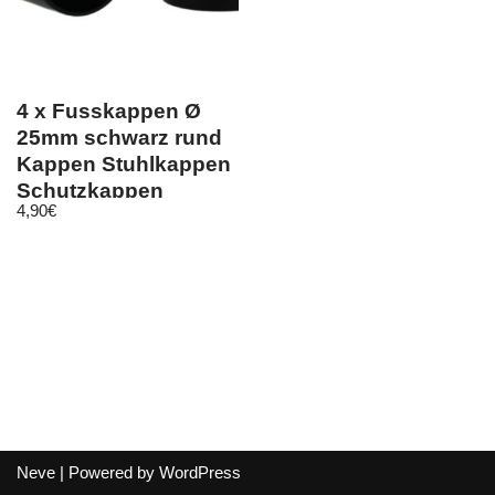
4 x Fusskappen Ø
25mm schwarz rund
Kappen Stuhlkappen
Schutzkappen
4,90
€
Tischkappen
Neve
| Powered by
WordPress