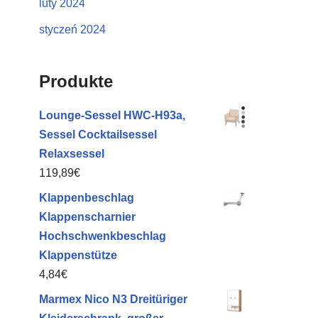
luty 2024
styczeń 2024
Produkte
Lounge-Sessel HWC-H93a,
Sessel Cocktailsessel
Relaxsessel
119,89
€
Klappenbeschlag
Klappenscharnier
Hochschwenkbeschlag
Klappenstütze
4,84
€
Marmex Nico N3 Dreitüriger