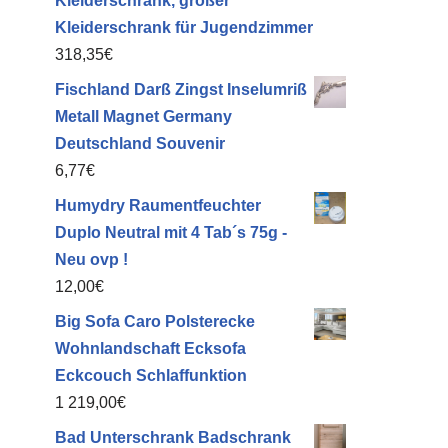
Kleiderschrank, großer
Kleiderschrank für Jugendzimmer
318,35
€
Fischland Darß Zingst Inselumriß
Metall Magnet Germany
Deutschland Souvenir
6,77
€
Humydry Raumentfeuchter
Duplo Neutral mit 4 Tab´s 75g -
Neu ovp !
12,00
€
Big Sofa Caro Polsterecke
Wohnlandschaft Ecksofa
Eckcouch Schlaffunktion
1 219,00
€
Bad Unterschrank Badschrank