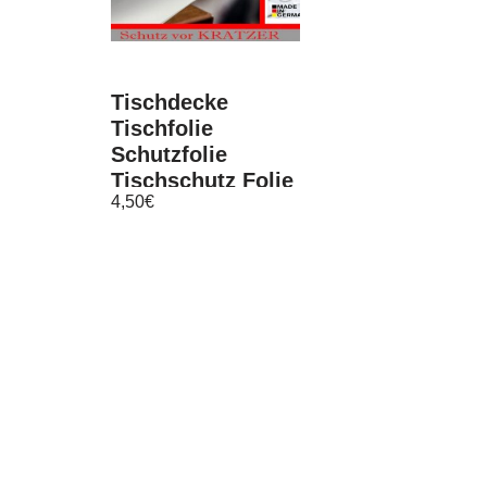
Tischdecke
Tischfolie
Schutzfolie
Tischschutz Folie
4,50
€
weiss hochglanz
ca.2.2mm