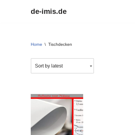
de-imis.de
Przejdź
do
treści
Home
\
Tischdecken