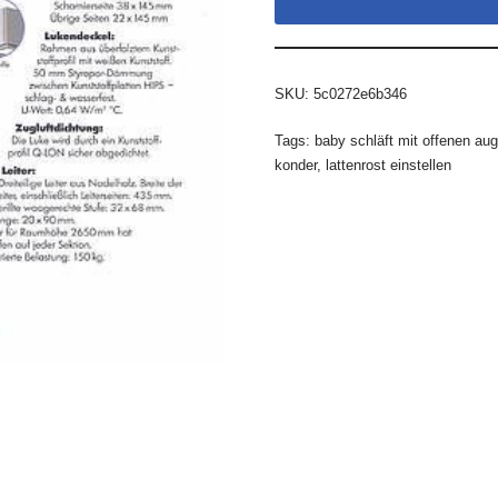
SKU:
5c0272e6b346
Tags:
baby schläft mit offenen au
konder
,
lattenrost einstellen