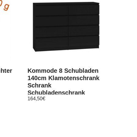
chter
Kommode 8 Schubladen
140cm Klamotenschrank
Schrank
Schubladenschrank
164,50
€
Schwarz