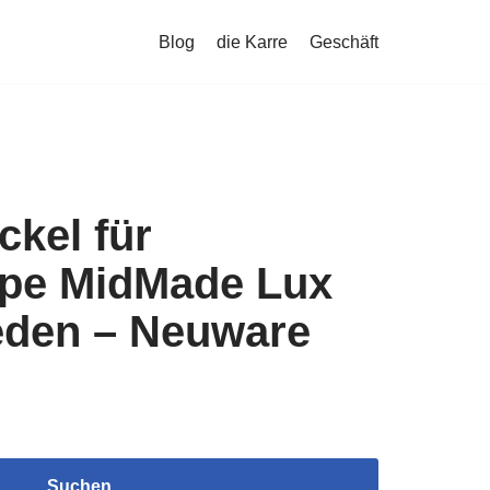
Blog
die Karre
Geschäft
ckel für
pe MidMade Lux
den – Neuware
Suchen