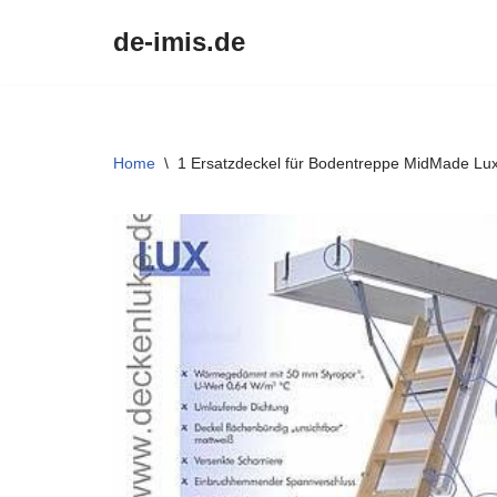
de-imis.de
Przejdź
do
treści
Home
\
1 Ersatzdeckel für Bodentreppe MidMade L