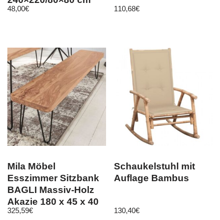
48,00
€
110,68
€
Schmetterling
Mila Möbel
Schaukelstuhl mit
Esszimmer Sitzbank
Auflage Bambus
BAGLI Massiv-Holz
Akazie 180 x 45 x 40
325,59
€
130,40
€
cm Holz-Ban