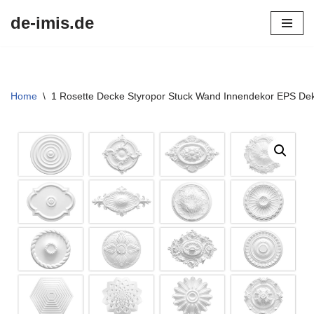
de-imis.de
Przejdź
do
treści
Home
\
1 Rosette Decke Styropor Stuck Wand Innendekor EPS Dek