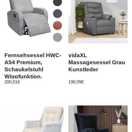
Fernsehsessel HWC-
vidaXL
A54 Premium,
Massagesessel Grau
Schaukelstuhl
Kunstleder
Wippfunktion,
200,51
€
190,99
€
drehbar Kunstleder