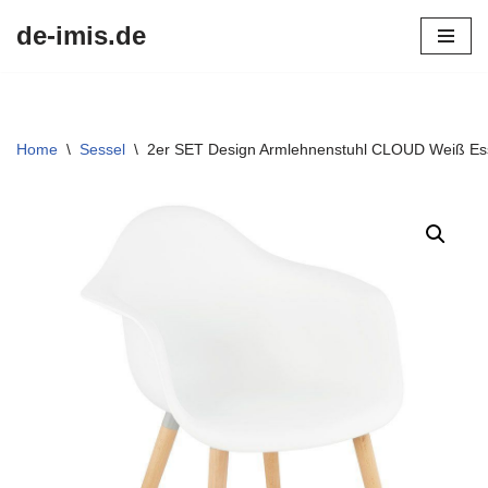
de-imis.de
Przejdź
do
treści
Home
\
Sessel
\
2er SET Design Armlehnenstuhl CLOUD Weiß Es