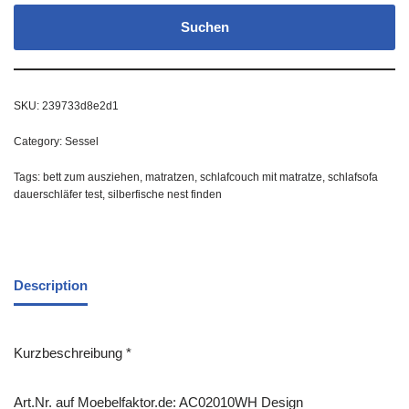
Suchen
SKU:
239733d8e2d1
Category:
Sessel
Tags:
bett zum ausziehen
,
matratzen
,
schlafcouch mit matratze
,
schlafsofa
dauerschläfer test
,
silberfische nest finden
Description
Kurzbeschreibung *
Art.Nr. auf Moebelfaktor.de: AC02010WH Design