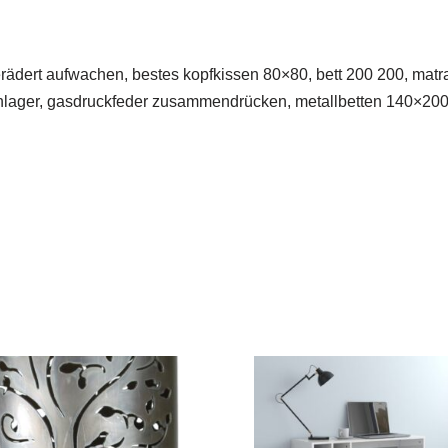
erädert aufwachen, bestes kopfkissen 80×80, bett 200 200, mat
enlager, gasdruckfeder zusammendrücken, metallbetten 140×200,