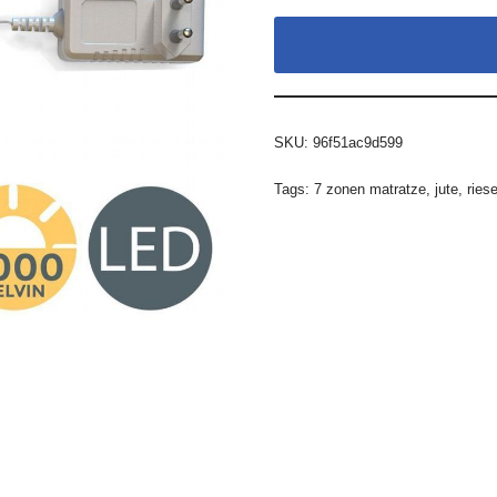
SKU:
96f51ac9d599
Tags:
7 zonen matratze
,
jute
,
ries