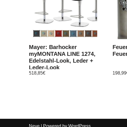
Mayer: Barhocker
Feue
myMONTANA LINE 1274,
Feuer
Edelstahl-Look, Leder +
Leder-Look
518,85
€
198,99
Neve
| Powered by
WordPress