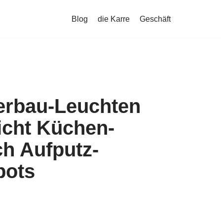
Blog
die Karre
Geschäft
erbau-Leuchten
icht Küchen-
h Aufputz-
pots