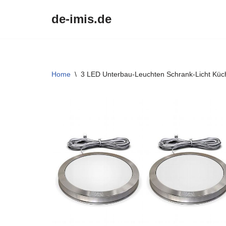
de-imis.de
Przejdź
do
treści
Home
\
3 LED Unterbau-Leuchten Schrank-Licht Küch