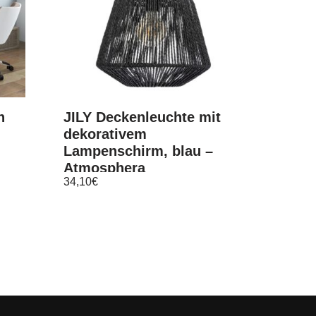
h
JILY Deckenleuchte mit
dekorativem
Lampenschirm, blau –
Atmosphera
34,10
€