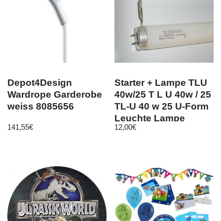
Depot4Design
Starter + Lampe TLU
Wardrope Garderobe
40w/25 T L U 40w / 25
weiss 8085656
TL-U 40 w 25 U-Form
Leuchte Lampe
141,55
€
12,00
€