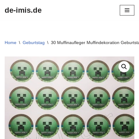
de-imis.de
Przejdź
do
treści
Home
\
Geburtstag
\
30 Muffinaufleger Muffindekoration Geburtst