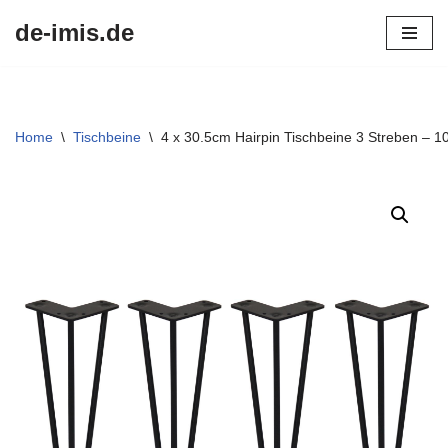
de-imis.de
Przejdź
do
treści
Home
\
Tischbeine
\
4 x 30.5cm Hairpin Tischbeine 3 Streben –