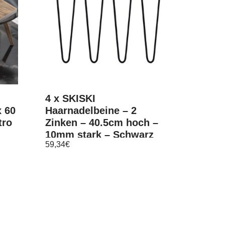
4 x SKISKI
x 60
Haarnadelbeine – 2
tro
Zinken – 40.5cm hoch –
10mm stark – Schwarz
59,34
€