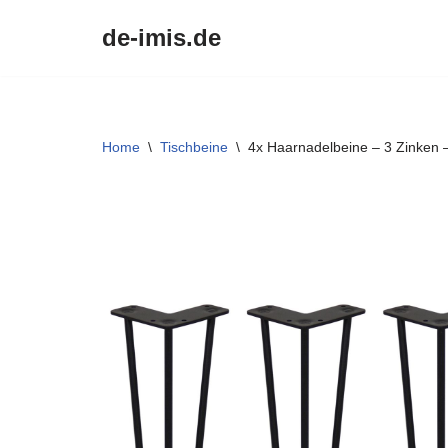
de-imis.de
Przejdź
do
treści
Home
\
Tischbeine
\
4x Haarnadelbeine – 3 Zinken 