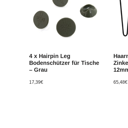
4 x Hairpin Leg
Haarn
Bodenschützer für Tische
Zinke
– Grau
12mm
17,39
€
65,48
€