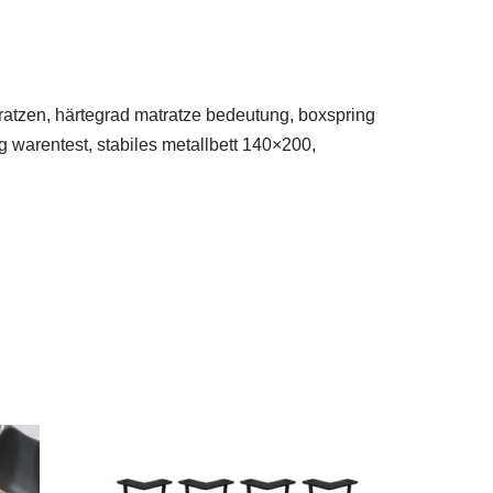
atratzen, härtegrad matratze bedeutung, boxspring
g warentest, stabiles metallbett 140×200,