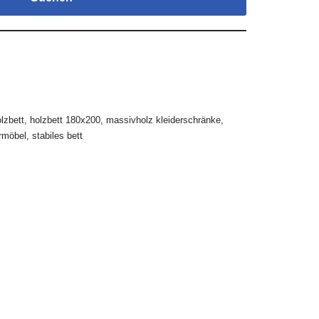
lzbett
,
holzbett 180x200
,
massivholz kleiderschränke
,
rmöbel
,
stabiles bett