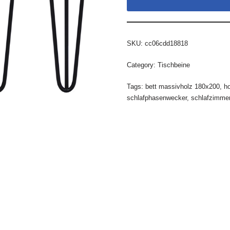
SKU:
cc06cdd18818
Category:
Tischbeine
Tags:
bett massivholz 180x200
,
ho
schlafphasenwecker
,
schlafzimme