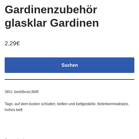
Gardinenzubehör
glasklar Gardinen
2,29
€
Suchen
SKU:
bed4bcec3bf9
Tags:
auf dem boden schlafen
,
betten und bettgestelle
,
federkernmatratze
,
hohes bett