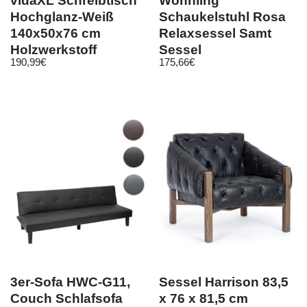
vidaXL Schreibtisch
Wohnling
Hochglanz-Weiß
Schaukelstuhl Rosa
140x50x76 cm
Relaxsessel Samt
Holzwerkstoff
Sessel
190,99
€
175,66
€
Schaukelsessel
Schwingsessel
3er-Sofa HWC-G11,
Sessel Harrison 83,5
Couch Schlafsofa
x 76 x 81,5 cm