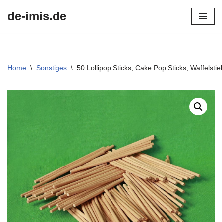
de-imis.de
Przejdź
do
treści
Home
\
Sonstiges
\
50 Lollipop Sticks, Cake Pop Sticks, Waffelst