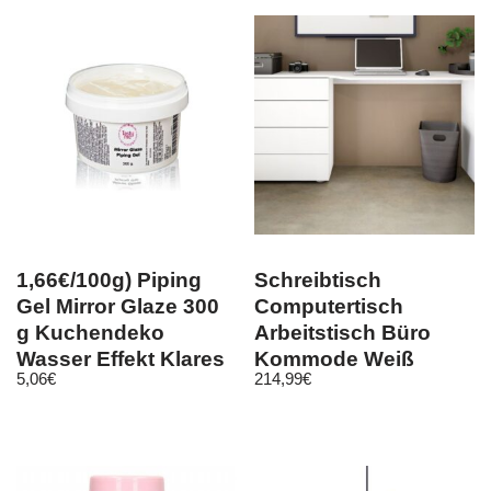
1,66€/100g) Piping
Schreibtisch
Gel Mirror Glaze 300
Computertisch
g Kuchendeko
Arbeitstisch Büro
Wasser Effekt Klares
Kommode Weiß
5,06
€
214,99
€
Gel
Hochglanz Eiche
Wallis