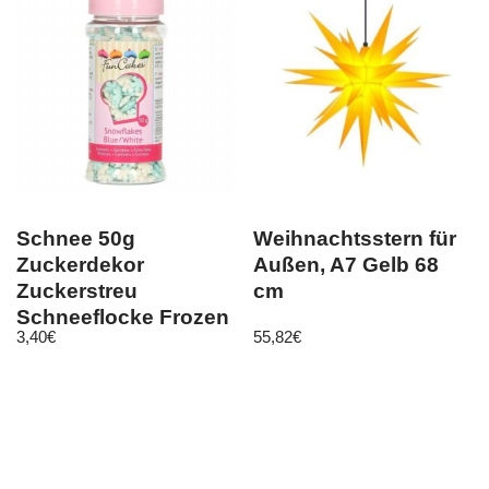
Schnee 50g
Weihnachtsstern für
Zuckerdekor
Außen, A7 Gelb 68
Zuckerstreu
cm
Schneeflocke Frozen
3,40
€
55,82
€
Schnee Weihnachten
Fun