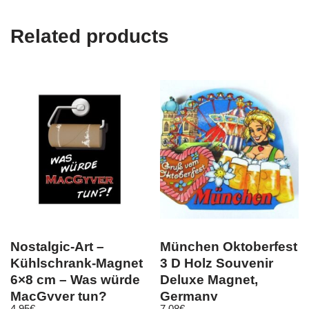
Related products
Nostalgic-Art –
München Oktoberfest
Kühlschrank-Magnet
3 D Holz Souvenir
6×8 cm – Was würde
Deluxe Magnet,
MacGyver tun?
Germany
4,95
€
7,08
€