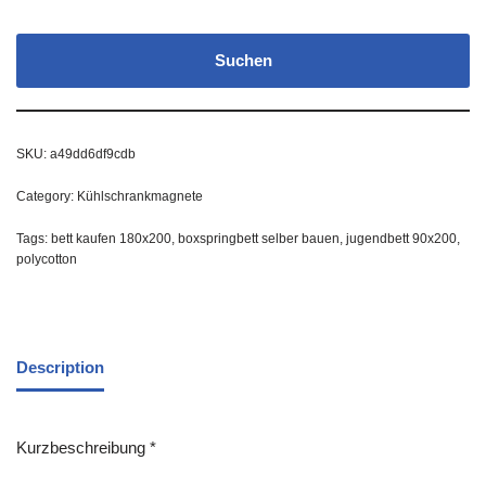
Suchen
SKU:
a49dd6df9cdb
Category:
Kühlschrankmagnete
Tags:
bett kaufen 180x200
,
boxspringbett selber bauen
,
jugendbett 90x200
,
polycotton
Description
Kurzbeschreibung *