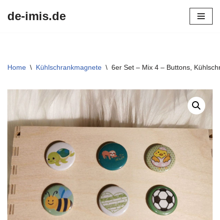
de-imis.de
Przejdź
do
treści
Home
\
Kühlschrankmagnete
\
6er Set – Mix 4 – Buttons, Kühls