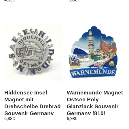
Deutschland, Neu
Hiddensee Insel
Warnemünde Magnet
Magnet mit
Ostsee Poly
Drehscheibe Drehrad
Glanzlack Souvenir
Souvenir Germany
Germany (810)
6,98
€
6,98
€