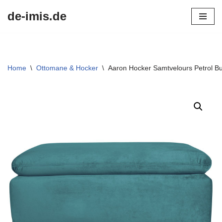
de-imis.de
Przejdź
do
treści
Home
\
Ottomane & Hocker
\
Aaron Hocker Samtvelours Petrol 