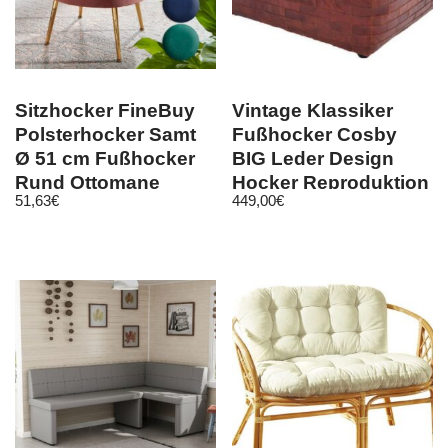
Sitzhocker FineBuy
Vintage Klassiker
Polsterhocker Samt
Fußhocker Cosby
Ø 51 cm Fußhocker
BIG Leder Design
Rund Ottomane
Hocker Reproduktion
51,63
€
449,00
€
Hocker
ST-29