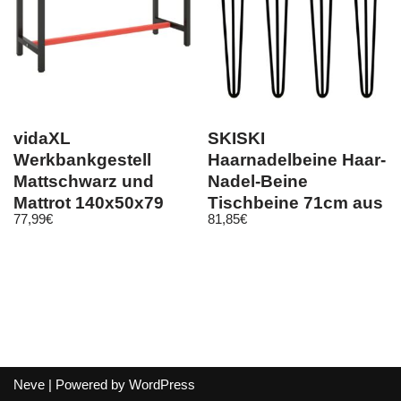
vidaXL
SKISKI
Werkbankgestell
Haarnadelbeine Haar-
Mattschwarz und
Nadel-Beine
Mattrot 140x50x79
Tischbeine 71cm aus
77,99
€
81,85
€
cm Metall
Stahl
Neve
| Powered by
WordPress