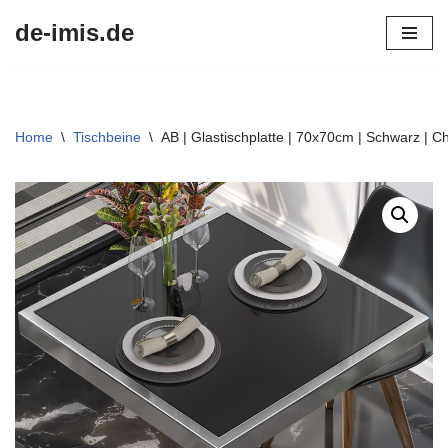
de-imis.de
Przejdź
do
treści
Home
\
Tischbeine
\
AB | Glastischplatte | 70x70cm | Schwarz | C