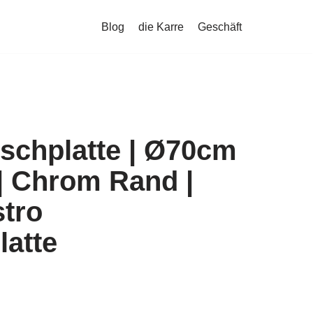
Blog
die Karre
Geschäft
ischplatte | Ø70cm
| Chrom Rand |
stro
latte