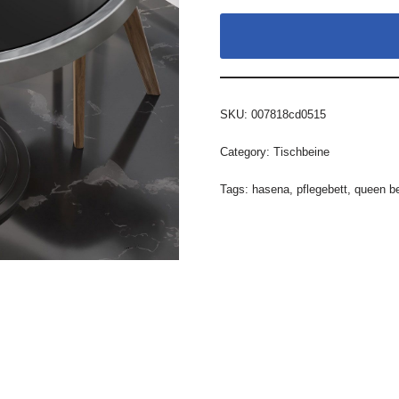
SKU:
007818cd0515
Category:
Tischbeine
Tags:
hasena
,
pflegebett
,
queen be