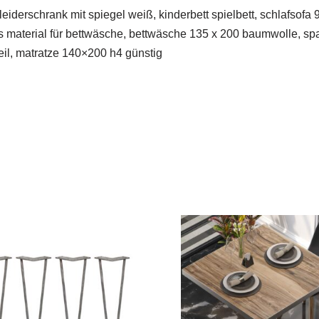
leiderschrank mit spiegel weiß, kinderbett spielbett, schlafsof
stes material für bettwäsche, bettwäsche 135 x 200 baumwolle, 
eil, matratze 140×200 h4 günstig