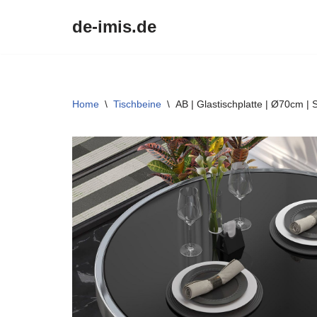
de-imis.de
Przejdź
do
treści
Home
\
Tischbeine
\
AB | Glastischplatte | Ø70cm |