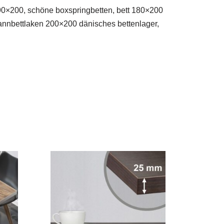
a 90×200, schöne boxspringbetten, bett 180×200
spannbettlaken 200×200 dänisches bettenlager,