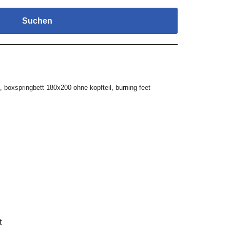
Suchen
,
boxspringbett 180x200 ohne kopfteil
,
burning feet
t