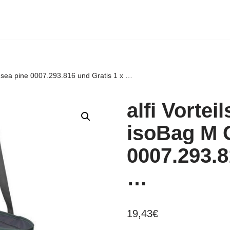
t sea pine 0007.293.816 und Gratis 1 x …
alfi Vortei
isoBag M 
0007.293.8
…
19,43
€