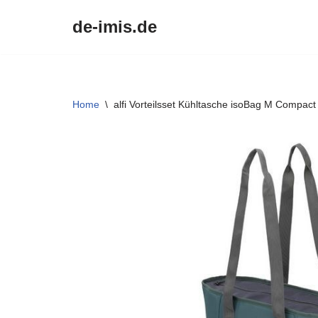
de-imis.de
Przejdź
do
treści
Home
\
alfi Vorteilsset Kühltasche isoBag M Compac