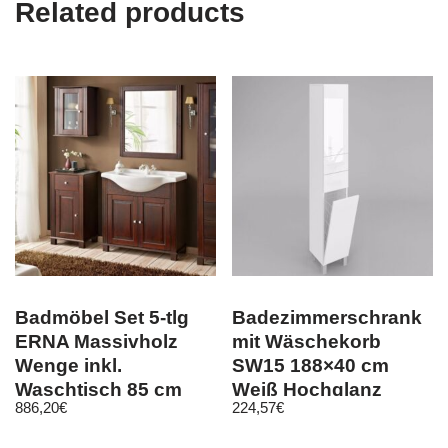
Related products
Badmöbel Set 5-tlg
Badezimmerschrank
ERNA Massivholz
mit Wäschekorb
Wenge inkl.
SW15 188×40 cm
Waschtisch 85 cm
Weiß Hochglanz
886,20
€
224,57
€
push to open