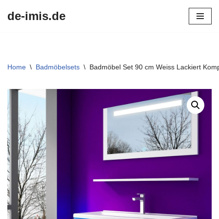
de-imis.de
Przejdź
do
treści
Home
\
Badmöbelsets
\
Badmöbel Set 90 cm Weiss Lackiert Komp