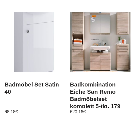
Badmöbel Set Satin
Badkombination
40
Eiche San Remo
Badmöbelset
komplett 5-tlg. 179
98,18
€
620,16
€
cm Badmöbel Malea