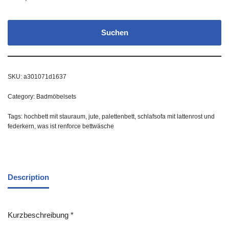
Suchen
SKU:
a301071d1637
Category:
Badmöbelsets
Tags:
hochbett mit stauraum
,
jute
,
palettenbett
,
schlafsofa mit lattenrost und
federkern
,
was ist renforce bettwäsche
Description
Kurzbeschreibung *