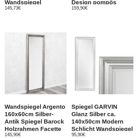
Wandspiegel
Design pompös
145,73
€
159,90
€
Kaltweiß
Holzrahmen
Wandspiegel Argento
Spiegel GARVIN
160x60cm Silber-
Glanz Silber ca.
Antik Spiegel Barock
140x50cm Modern
Holzrahmen Facette
Schlicht Wandspiegel
145,90
€
95,90
€
Facette