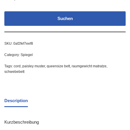
Suchen
SKU:
0af2fef7eef8
Category:
Spiegel
Tags:
cord
,
paisley muster
,
queensize bett
,
raumgewicht matratze
,
schwebebett
Description
Kurzbeschreibung