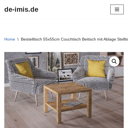
de-imis.de
Przejdź
do
treści
Home
\
Beistelltisch 55x55cm Couchtisch Beitisch mit Ablage Stell