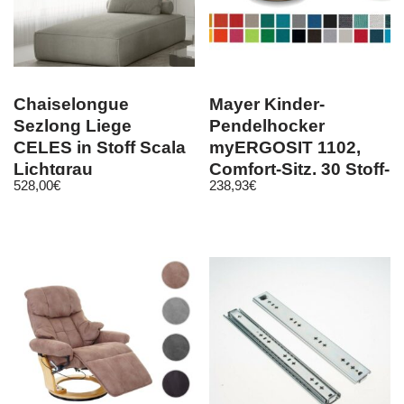
Chaiselongue
Mayer Kinder-
Sezlong Liege
Pendelhocker
CELES in Stoff Scala
myERGOSIT 1102,
Lichtgrau
Comfort-Sitz, 30 Stoff-
528,00
€
238,93
€
Bezüge