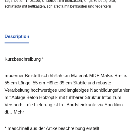
Tags:
betten 140x200
,
kinderbett mit bettkasten
,
kingsize bett größe
,
schlafsofa mit bettkasten
,
schlafsofa mit bettkasten und federkern
Description
Kurzbeschreibung *
moderner Beistelltisch 55×55 cm Material: MDF Maße: Breite:
55 cm Länge: 55 cm Höhe: 39 cm Stabile und robuste
Verarbeitung hochwertiges und langlebiges Nachbildungsfurnier
mit Ablage Beton Holzoptik mit fühlbarer Struktur Infos zum
Versand: – die Lieferung ist frei Bordsteinkante via Spedition –
di… Mehr
* maschinell aus der Artikelbeschreibung erstellt