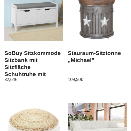
SoBuy Sitzkommode
Stauraum-Sitztonne
Sitzbank mit
„Michael”
Sitzfläche
Schuhtruhe mit
82,64
€
109,90
€
Stauraum Weiß
FSR63-W