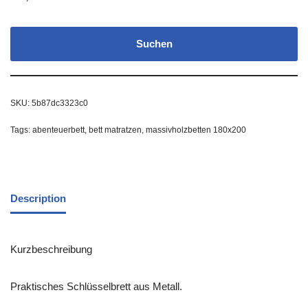
Suchen
SKU:
5b87dc3323c0
Tags:
abenteuerbett
,
bett matratzen
,
massivholzbetten 180x200
Description
Kurzbeschreibung
Praktisches Schlüsselbrett aus Metall.