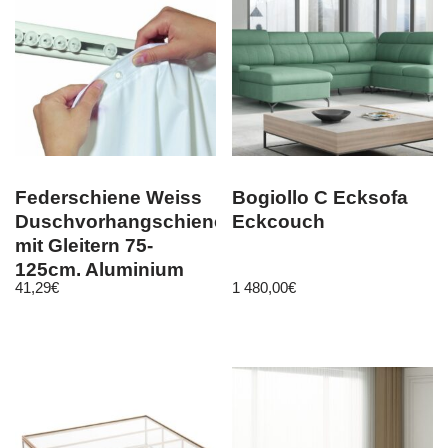
Federschiene Weiss
Bogiollo C Ecksofa
Duschvorhangschiene
Eckcouch
mit Gleitern 75-
125cm. Aluminium
41,29
€
1 480,00
€