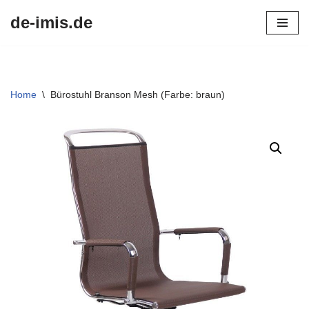
de-imis.de
Przejdź
do
treści
Home
\
Bürostuhl Branson Mesh (Farbe: braun)