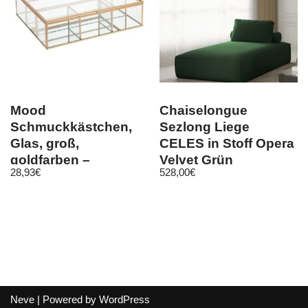
Mood
Chaiselongue
Schmuckkästchen,
Sezlong Liege
Glas, groß,
CELES in Stoff Opera
goldfarben –
Velvet Grün
28,93
€
528,00
€
Atmosphera
Neve
| Powered by
WordPress