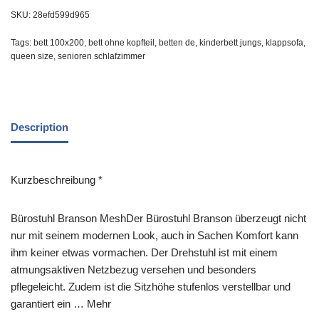
SKU:
28efd599d965
Tags:
bett 100x200
,
bett ohne kopfteil
,
betten de
,
kinderbett jungs
,
klappsofa
,
queen size
,
senioren schlafzimmer
Description
Kurzbeschreibung *
Bürostuhl Branson MeshDer Bürostuhl Branson überzeugt nicht
nur mit seinem modernen Look, auch in Sachen Komfort kann
ihm keiner etwas vormachen. Der Drehstuhl ist mit einem
atmungsaktiven Netzbezug versehen und besonders
pflegeleicht. Zudem ist die Sitzhöhe stufenlos verstellbar und
garantiert ein … Mehr